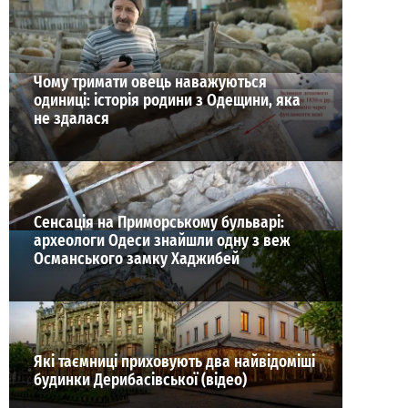
ВИБІР РЕДАКЦІЇ
Чому тримати овець наважуються
одиниці: історія родини з Одещини, яка
не здалася
Сенсація на Приморському бульварі:
археологи Одеси знайшли одну з веж
Османського замку Хаджибей
Які таємниці приховують два найвідоміші
будинки Дерибасівської (відео)