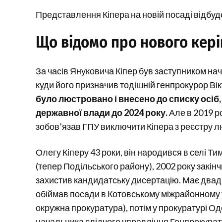
Представлення Кіпера на новій посаді відбуде
Що відомо про нового кері
За часів Януковича Кіпер був заступником на
куди його призначив тодішній генпрокурор Ві
було
люстровано
і внесено до списку осі
державної влади до 2024 року.
Але в 2019 р
зобов’язав ГПУ виключити Кіпера з реєстру л
Олегу Кіперу 43 роки, він народився в селі Т
(тепер Подільського району), 2002 року закі
захистив кандидатську дисертацію. Має двадц
обіймав посади в Котовському міжрайонному 
окружна прокуратура), потім у прокуратурі Од
начальника слідчого управління Генпрокурат