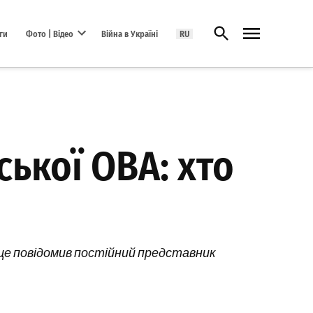
Відкрити пошук
ги
Фото | Відео
Війна в Україні
RU
Open dropdown menu
ької ОВА: хто
о це повідомив постійний представник