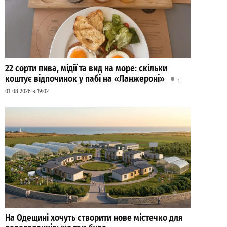
22 сорти пива, мідії та вид на море: скільки
коштує відпочинок у пабі на «Ланжероні»
1
01-08-2026 в 19:02
На Одещині хочуть створити нове містечко для