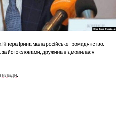
 Кіпера Ірина мала російське громадянство.
 за його словами, дружина відмовилася
з влади
.