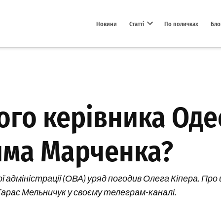
Новини
Статті
По поличках
Бло
Open dropdown menu
го керівника Одес
има Марченка?
ої адміністрації (ОВА) уряд погодив Олега Кіпера. Пр
 Тарас Мельничук у своєму телеграм-каналі.