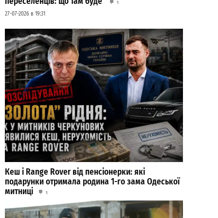
переселенців: що там буде
1
27-07-2026 в 19:31
Кеш і Range Rover від пенсіонерки: які
подарунки отримала родина 1-го зама Одеської
митниці
1
21-07-2026 в 11:08