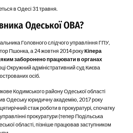
ться в Одесі 31 травня.
вника Одеської ОВА?
чальника Головного слідчого управління ГПУ,
ктор Пшонка, а 24 жовтня 2014 року
Кіпера
б, яким заборонено працювати в органах
оці Окружний адміністративний суд Києва
юстрованих осіб.
имкове Кодимського району Одеської області
нчив Одеську юридичну академію, 2017 року
ятирічний стаж роботи в прокуратурі, спочатку
управлінні прокуратури (тепер Подільська
еської області, пізніше працював заступником
ури.