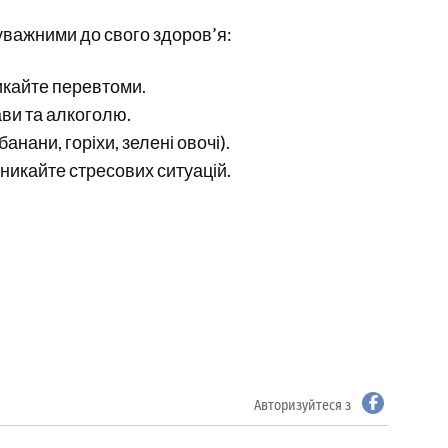
уважними до свого здоров’я:
икайте перевтоми.
ви та алкоголю.
анани, горіхи, зелені овочі).
уникайте стресових ситуацій.
Авторизуйтеся з