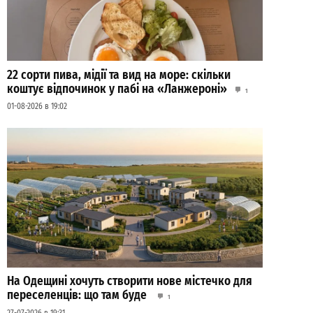
22 сорти пива, мідії та вид на море: скільки
коштує відпочинок у пабі на «Ланжероні»
1
01-08-2026 в 19:02
На Одещині хочуть створити нове містечко для
переселенців: що там буде
1