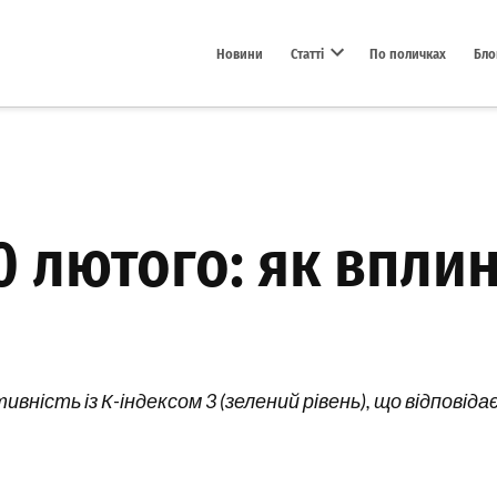
Новини
Статті
По поличках
Бло
Open dropdown menu
20 лютого: як впли
ивність із К-індексом 3 (зелений рівень), що відповід