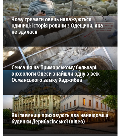
Чому тримати овець наважуються
одиниці: історія родини з Одещини, яка
не здалася
Сенсація на Приморському бульварі:
археологи Одеси знайшли одну з веж
Османського замку Хаджибей
Які таємниці приховують два найвідоміші
будинки Дерибасівської (відео)