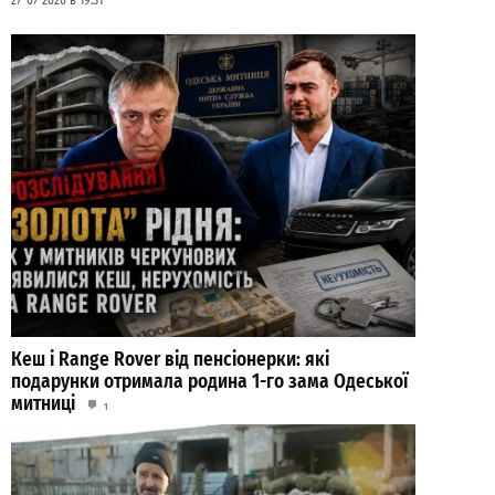
27-07-2026 в 19:31
Кеш і Range Rover від пенсіонерки: які
подарунки отримала родина 1-го зама Одеської
митниці
1
21-07-2026 в 11:08
ВИБІР РЕДАКЦІЇ