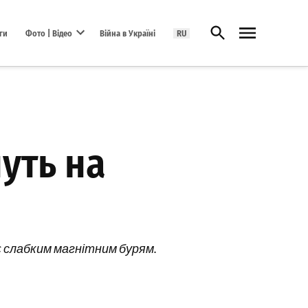
Відкрити пошук
ги
Фото | Відео
Війна в Україні
RU
Open dropdown menu
нуть на
ає слабким магнітним бурям.