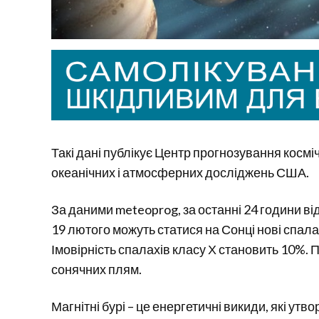
Такі дані публікує Центр прогнозування косм
океанічних і атмосферних досліджень США.
За даними meteoprog, за останні 24 години в
19 лютого можуть статися на Сонці нові спала
Імовірність спалахів класу Х становить 10%. 
сонячних плям.
Магнітні бурі – це енергетичні викиди, які утв