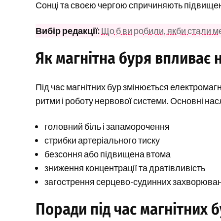
Сонці та своєю чергою спричиняють підвищенн
Вибір редакції:
Що б ви робили, якби стали м
Як магнітна буря впливає 
Під час магнітних бур змінюється електромаг
ритми і роботу нервової системи. Основні нас
головний біль і запаморочення
стрибки артеріального тиску
безсоння або підвищена втома
зниження концентрації та дратівливість
загострення серцево-судинних захворюва
Поради під час магнітних 