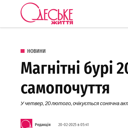
Перейти до вмісту
Одеське
Життя
ОПУБЛІКОВАНО В
НОВИНИ
Магнітні бурі 
самопочуття
У четвер, 20 лютого, очікується сонячна акт
Редакція
20-02-2025 в 05:41