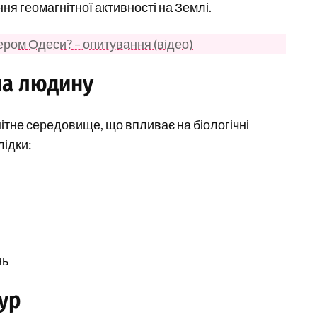
я геомагнітної активності на Землі.
ером Одеси? – опитування (відео)
на людину
нітне середовище, що впливає на біологічні
лідки:
нь
бур