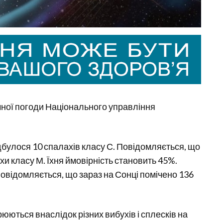
ічної погоди Національного управління
ідбулося 10 спалахів класу С. Повідомляється, що
хи класу М. Їхня ймовірність становить 45%.
Повідомляється, що зараз на Сонці помічено 136
орюються внаслідок різних вибухів і сплесків на