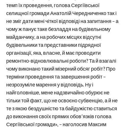
темп їх проведення, голова Сергіївської
селищної громади Анатолій Чередниченко так і
не зміг дати мені чіткої відповіді на запитання – а
чому ж панує таке безладдя на будівельному
майданчику, а на робочих місцях відсутні
будівельники та представники підрядної
організації, яка, власне, й має проводити
ремонтно-відновлювальні роботи? Та й взагалі
чому виконано такий мізерний обсяг робіт? Про
терміни проведення та завершення робіт –
незрозуміле марення у відповідь. Ну і
найголовніше, мене надзвичайно обурює не
тільки той факт, що не освоєно субвенцію, а й не
те з якою бездушністю та байдужістю ставиться
до виконання своїх прямих обов’язків голова
Сергіївської громади», – наголосив Максим