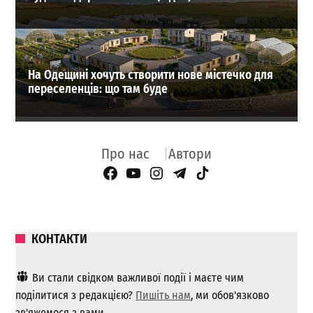
На Одещині хочуть створити нове містечко для
переселенців: що там буде
Про нас
Автори
Facebook Page
YouTube
Instagram
Telegram
TikTok
КОНТАКТИ
Ви стали свідком важливої ​​події і маєте чим
поділитися з редакцією?
Пишіть нам
, ми обов'язково
зв'яжемося з вами.