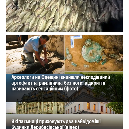
Майже 600 судаків за ніч: на озері Сасик затримали
браконьєра з уловом на 2 млн. грн
0
28-07-2026 в 11:21
ВИБІР РЕДАКЦІЇ
Археологи на Одещині знайшли несподіваний
артефакт та римлянина без ноги: відкриття
називають сенсаційним (фото)
Які таємниці приховують два найвідоміші
будинки Дерибасівської (відео)