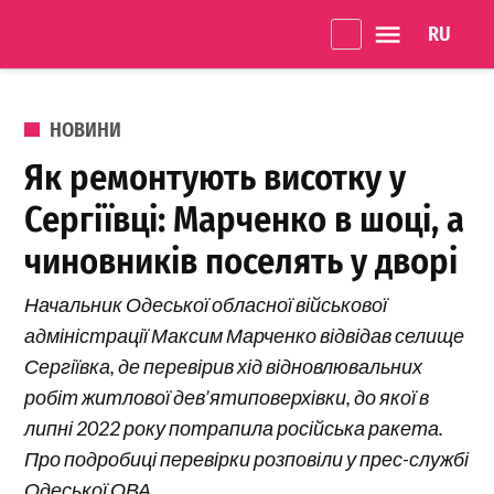
Перейти до вмісту
Language 
Одеське
Життя
ОПУБЛІКОВАНО В
НОВИНИ
Як ремонтують висотку у
Сергіївці: Марченко в шоці, а
чиновників поселять у дворі
Начальник Одеської обласної військової
адміністрації Максим Марченко відвідав селище
Сергіївка, де перевірив хід відновлювальних
робіт житлової дев’ятиповерхівки, до якої в
липні 2022 року потрапила російська ракета.
Про подробиці перевірки розповіли у прес-службі
Одеської ОВА.