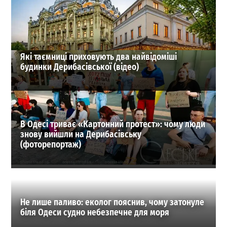
27-07-2026 в 19:31
ВИБІР РЕДАКЦІЇ
Які таємниці приховують два найвідоміші
будинки Дерибасівської (відео)
В Одесі триває «Картонний протест»: чому люди
знову вийшли на Дерибасівську
(фоторепортаж)
Не лише паливо: еколог пояснив, чому затонуле
біля Одеси судно небезпечне для моря