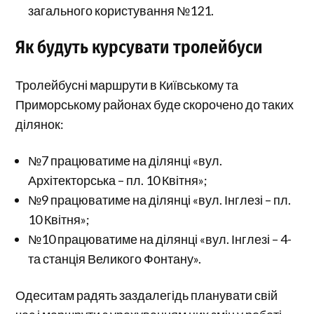
загального користування №121.
Як будуть курсувати тролейбуси
Тролейбусні маршрути в Київському та
Приморському районах буде скорочено до таких
ділянок:
№7 працюватиме на ділянці «вул.
Архітекторська – пл. 10 Квітня»;
№9 працюватиме на ділянці «вул. Інглезі – пл.
10 Квітня»;
№10 працюватиме на ділянці «вул. Інглезі – 4-
та станція Великого Фонтану».
Одеситам радять заздалегідь планувати свій