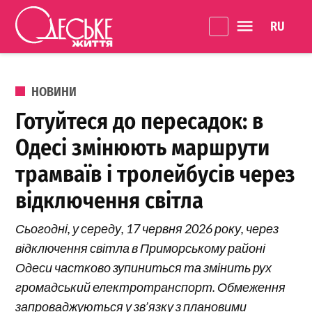
Перейти до вмісту
Language 
Одеське
Життя
ОПУБЛІКОВАНО В
НОВИНИ
Готуйтеся до пересадок: в
Одесі змінюють маршрути
трамваїв і тролейбусів через
відключення світла
Сьогодні, у середу, 17 червня 2026 року, через
відключення світла в Приморському районі
Одеси частково зупиниться та змінить рух
громадський електротранспорт. Обмеження
запроваджуються у зв’язку з плановими