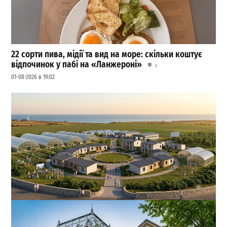
22 сорти пива, мідії та вид на море: скільки коштує
відпочинок у пабі на «Ланжероні»
1
01-08-2026 в 19:02
На Одещині хочуть створити нове містечко для
переселенців: що там буде
1