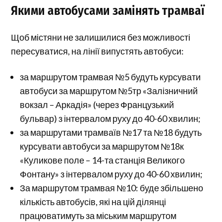
Якими автобусами замінять трамваї
Щоб містяни не залишилися без можливості
пересуватися, на лінії випустять автобуси:
за маршрутом трамвая №5 будуть курсувати
автобуси за маршрутом №5тр «Залізничний
вокзал – Аркадія» (через Французький
бульвар) з інтервалом руху до 40-60 хвилин;
за маршрутами трамваїв №17 та №18 будуть
курсувати автобуси за маршрутом №18к
«Куликове поле – 14-та станція Великого
Фонтану» з інтервалом руху до 40-60 хвилин;
За маршрутом трамвая №10: буде збільшено
кількість автобусів, які на цій ділянці
працюватимуть за міським маршрутом