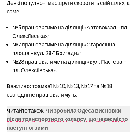
Деякі популярні маршрути скоротять свій шлях, а
саме:
№5 працюватиме на ділянці «Автовокзал – пл.
Олексіївська»;
№7 працюватиме на ділянці «Старосінна
площа – вул. 28-ї Бригади»;
№28 працюватиме на ділянці «вул. Пастера –
пл. Олексіївська».
Важливо: трамваї №10, №13, №17 та №18
сьогодні не працюватимуть.
Читайте також:
Чи зробила Одеса висновки
після транспортного колапсу: що чекає місто
наступної зими