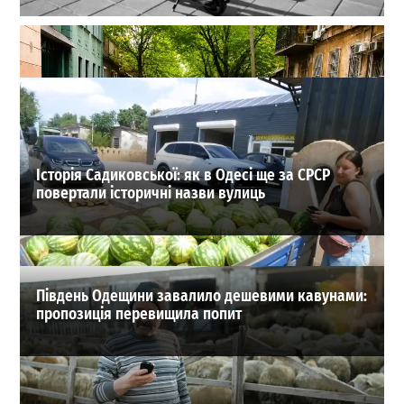
В Одесі згадали про заборону самокатів на Трасі
здоров’я: з серпня обіцяють щотижневі перевірки
0
31-07-2026 в 18:49
ВИБІР РЕДАКЦІЇ
Історія Садиковської: як в Одесі ще за СРСР
повертали історичні назви вулиць
Південь Одещини завалило дешевими кавунами:
пропозиція перевищила попит