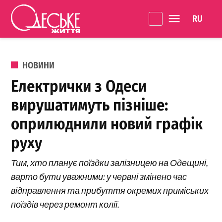
Перейти до вмісту
Language 
Одеське
Життя
ОПУБЛІКОВАНО В
НОВИНИ
Електрички з Одеси
вирушатимуть пізніше:
оприлюднили новий графік
руху
Тим, хто планує поїздки залізницею на Одещині,
варто бути уважними: у червні змінено час
відправлення та прибуття окремих приміських
поїздів через ремонт колії.