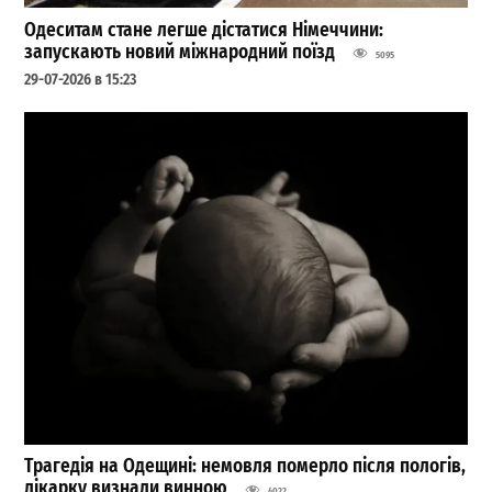
Одеситам стане легше дістатися Німеччини:
запускають новий міжнародний поїзд
5095
29-07-2026 в 15:23
Трагедія на Одещині: немовля померло після пологів,
лікарку визнали винною
4022