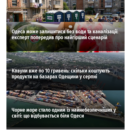
03-08-2026 в 20:23
ВИБІР РЕДАКЦІЇ
Одеса може залишитися без води та каналізації:
експерт попередив про найгірший сценарій
Кавуни вже по 10 гривень: скільки коштують
продукти на базарах Одещини у серпні
Чорне море стало одним із найнебезпечніших у
світі: що відбувається біля Одеси