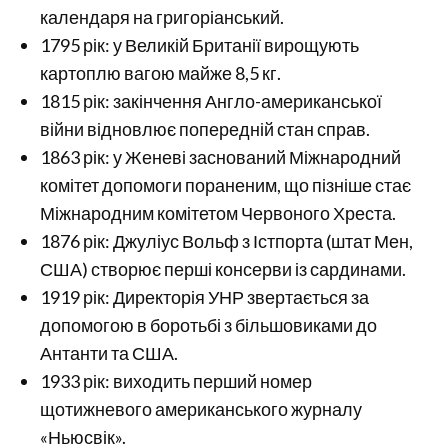
календаря на григоріанський.
1795 рік: у Великій Британії вирощують
картоплю вагою майже 8,5 кг.
1815 рік: закінчення Англо-американської
війни відновлює попередній стан справ.
1863 рік: у Женеві заснований Міжнародний
комітет допомоги пораненим, що пізніше стає
Міжнародним комітетом Червоного Хреста.
1876 рік: Джуліус Вольф з Істпорта (штат Мен,
США) створює перші консерви із сардинами.
1919 рік: Директорія УНР звертається за
допомогою в боротьбі з більшовиками до
Антанти та США.
1933 рік: виходить перший номер
щотижневого американського журналу
«Ньюсвік».