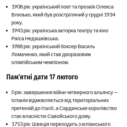
1908 рік: український поет та прозаїк Олекса
Влизько, який був розстріляний у грудні 1934
року.
1943 рік: українська акторка театру та кіно
Раїса Недашківська.
1988 рік: український боксер Василь
Ломаченко, який став дворазовим
олімпійським чемпіоном.
Пам’ятні дати 17 лютого
0 рік: завершення війни четверного альянсу —
Іспанія відмовляється від територіальних
претензій до Італії, а Сардинське королівство
стає власністю Савойського дому.
1753 рік: Швеція переходить з юліанського