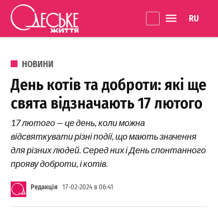
Перейти до вмісту
Language 
Одеське
Життя
ОПУБЛІКОВАНО В
НОВИНИ
День котів та доброти: які ще
свята відзначають 17 лютого
17 лютого — це день, коли можна
відсвяткувати різні події, що мають значення
для різних людей. Серед них і День спонтанного
прояву доброти, і котів.
Редакція
17-02-2024 в 06:41