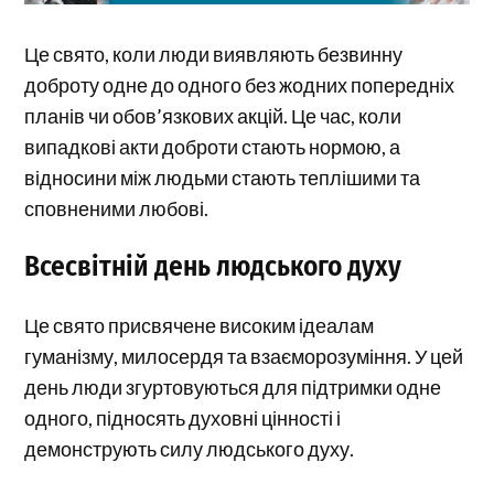
Це свято, коли люди виявляють безвинну
доброту одне до одного без жодних попередніх
планів чи обов’язкових акцій. Це час, коли
випадкові акти доброти стають нормою, а
відносини між людьми стають теплішими та
сповненими любові.
Всесвітній день людського духу
Це свято присвячене високим ідеалам
гуманізму, милосердя та взаєморозуміння. У цей
день люди згуртовуються для підтримки одне
одного, підносять духовні цінності і
демонструють силу людського духу.