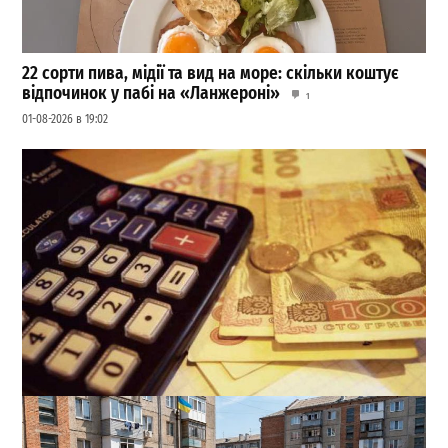
22 сорти пива, мідії та вид на море: скільки коштує
відпочинок у пабі на «Ланжероні»
1
01-08-2026 в 19:02
Роки роботи в Європі можуть зарахувати до пенсії: що
потрібно зробити одеситам
0