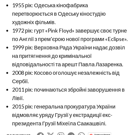
1955 рік: Одеська кінофабрика
перетворюється в Одеську кіностудію
художніх фільмів.
1972 рік: гурт «Pink Floyd» завершує своє турне
по Англії з прем’єрою нової програми «Eclipse».
1999 рік: Верховна Рада України надає дозвіл
на притягнення до кримінальної
відповідальності та арешт Павла Лазаренка.
2008 рік: Косово оголошує незалежність від
Сербії.
2011 рік: починаються збройні заворушення в
Лівії.
2015 рік: генеральна прокуратура України
відмовляє уряду Грузії у екстрадиції екс-
президента Грузії Міхеїла Саакашвілі.