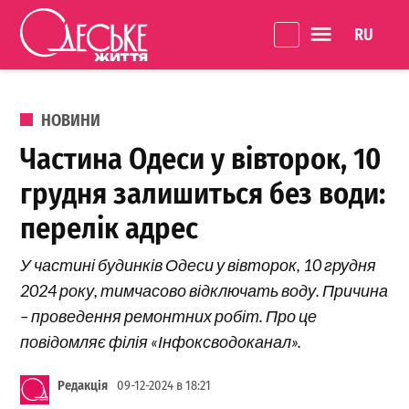
Перейти до вмісту
Language 
Одеське
Життя
ОПУБЛІКОВАНО В
НОВИНИ
Частина Одеси у вівторок, 10
грудня залишиться без води:
перелік адрес
У частині будинків Одеси у вівторок, 10 грудня
2024 року, тимчасово відключать воду. Причина
– проведення ремонтних робіт. Про це
повідомляє філія «Інфоксводоканал».
Редакція
09-12-2024 в 18:21