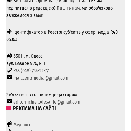
Ви стали свідком важливої ​​події і маєте чим
поділитися з редакцією?
Пишіть нам
, ми обов'язково
зв'яжемося з вами.
Ідентифікатор в Реєстрі суб'єктів у сфері медіа R40-
05363
65011, м. Одеса
вул. Базарна 76, к. 1
+38 (048) 734-22-77
mail.centrmedia@gmail.com
Зв’язатися з головним редактором:
editorinchief.odesalife@gmail.com
РЕКЛАМА НА САЙТІ
Медіакіт