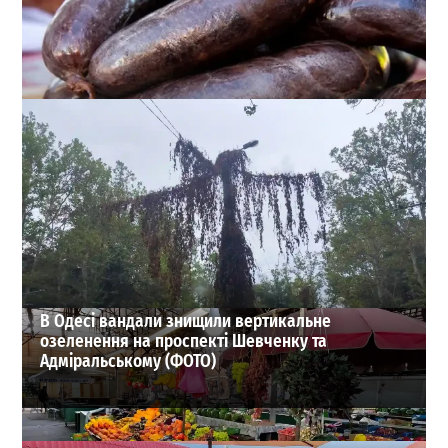
В Одесі жінка потрапила до лікарні з ботулізмом
після купівлі домашньої ковбаси
0
02-08-2026 в 21:32
ВИБІР РЕДАКЦІЇ
В Одесі вандали знищили вертикальне
озеленення на проспекті Шевченку та
Адміральському (ФОТО)