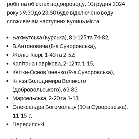
робіт на об’єктах водопроводу, 10 грудня 2024
року з 9:30 до 23:50 буде відключено воду
споживачам наступних вулиць міста:
Бахмутська (Курська), 81-125 та 74-82;
В.Антоновича (8-а Суворовська),
Жоліо-Кюрi, 1-43 та 2-52;
Капітана Гаврікова, 2-12 та 1-15;
Квітки-Основ´яненко (9-а Суворовська),
Князя Володимира Великого
(Добровольського), 63-83,
Марсельська, 2-20 та 1-13;
Олександра Богомольця (10-а Суворовська),
11-15-а
Пересипські.