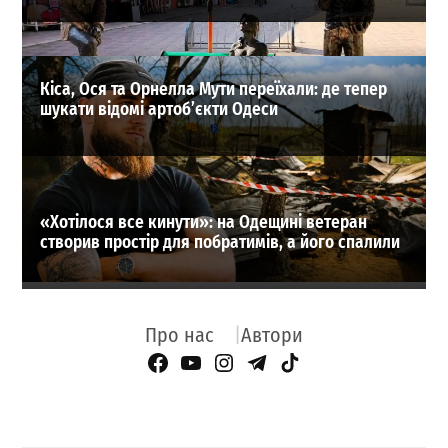
Кіса, Ося та Орнелла Мути переїхали: де тепер
шукати відомі артоб’єкти Одеси
«Хотілося все кинути»: на Одещині ветеран
створив простір для побратимів, а його спалили
Про нас
Автори
Facebook Page
YouTube
Instagram
Telegram
TikTok