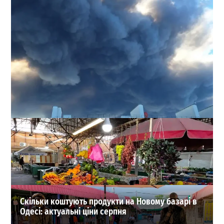
Війна в Україні: Сили оборони вдарили по аеродрому
«Енгельс» і нафтозаводу в Саратові
0
02-08-2026 в 11:17
ВИБІР РЕДАКЦІЇ
Скільки коштують продукти на Новому базарі в
Одесі: актуальні ціни серпня