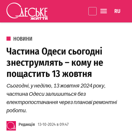
Перейти до вмісту
Language 
Одеське
Життя
ОПУБЛІКОВАНО В
НОВИНИ
Частина Одеси сьогодні
знеструмлять – кому не
пощастить 13 жовтня
Сьогодні, у неділю, 13 жовтня 2024 року,
частина Одеси залишиться без
електропостачання через планові ремонтні
роботи.
Редакція
13-10-2024 в 09:47