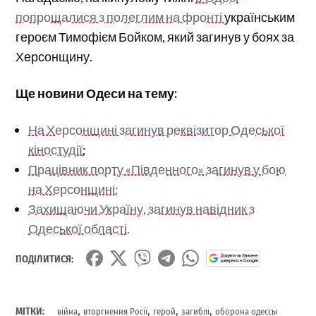
попрощалися з полеглим на фронті
українським
героєм Тимофієм Бойком, який загинув у боях за
Херсонщину.
Ще новини Одеси на тему:
На Херсонщині загинув реквізитор Одеської
кіностудії
;
Працівник порту «Південного» загинув у бою
на Херсонщині;
Захищаючи Україну, загинув навідник з
Одеської області.
ПОДІЛИТИСЯ:
,
,
,
,
МІТКИ:
війна
вторгнення Росії
герой
загиблі
оборона одессы