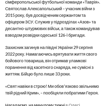
сімферопольської футбольної команди «Таврія».
Святослав Алексапольський – учасник війни з
2015 року, був досвідченим сержантом та
офіцером ЗСУ. Служив у підрозділах «Азов» та
десантно-штурмових військ, а також командував
взводом розвідки одеської 126-ї бригади.
Захисник загинув на півдні України 29 серпня
2022 року. Намагаючись врятувати життя свого
бойового товариша, він отримав уламкові
поранення від касетного снаряда, не сумісні з
життям. Бійцю було лише 33 роки.
«Свят навіки в строю! Ми обов’язково звільнимо
твій рідний Крим», – пообіцяли побратими Героя.
Нагадаємо, на минулому тижні
в Одесі