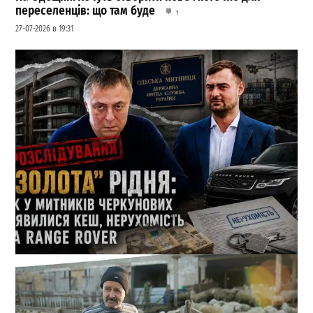
переселенців: що там буде
1
27-07-2026 в 19:31
Кеш і Range Rover від пенсіонерки: які подарунки
отримала родина 1-го зама Одеської митниці
1
21-07-2026 в 11:08