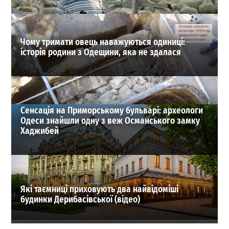
ВИБІР РЕДАКЦІЇ
Чому тримати овець наважуються одиниці:
історія родини з Одещини, яка не здалася
Сенсація на Приморському бульварі: археологи
Одеси знайшли одну з веж Османського замку
Хаджибей
Які таємниці приховують два найвідоміші
будинки Дерибасівської (відео)