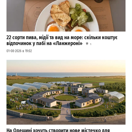
22 сорти пива, мідії та вид на море: скільки коштує
відпочинок у пабі на «Ланжероні»
1
01-08-2026 в 19:02
На Одещині хочуть створити нове містечко для