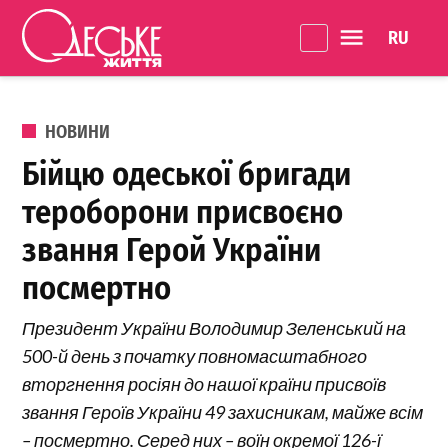
Перейти до вмісту
Language 
Одеське
Життя
ОПУБЛІКОВАНО В
НОВИНИ
Бійцю одеської бригади
тероборони присвоєно
звання Герой України
посмертно
Президент України Володимир Зеленський на
500-й день з початку повномасштабного
вторгнення росіян до нашої країни присвоїв
звання Героїв України 49 захисникам, майже всім
– посмертно. Серед них – воїн окремої 126-ї