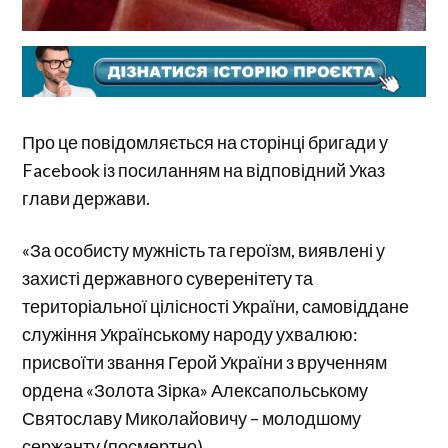
Про це повідомляється на сторінці бригади у
Facebook із посиланням на відповідний Указ
глави держави.
«За особисту мужність та героїзм, виявлені у
захисті державного суверенітету та
територіальної цілісності України, самовіддане
служіння Українському народу ухвалюю:
присвоїти звання Герой України з врученням
ордена «Золота Зірка» Алексапольському
Святославу Миколайовичу – молодшому
сержанту (посмертно).