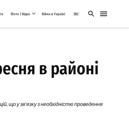
Відкрити пошук
ги
Фото | Відео
Війна в Україні
RU
Open dropdown menu
есня в районі
ій, що у зв’язку з необхідністю проведення