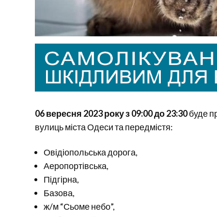
06 вересня 2023 року з 09:00 до 23:30
буде п
вулиць міста Одеси та передмістя:
Овідіопольська дорога,
Аеропортівська,
Підгірна,
Базова,
ж/м “Сьоме небо”,