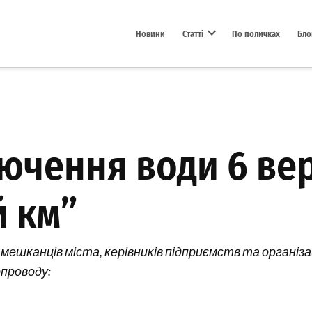
Новини
Статті
По поличках
Бло
Open dropdown menu
ючення води 6 вер
й км”
мешканців міста, керівників підприємств та організац
опроводу: