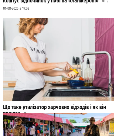
коштує відпочинок у пабі на «Ланжероні»
1
01-08-2026 в 19:02
Що таке утилізатор харчових відходів і як він
працює
0
30-07-2026 в 17:49
ВИБІР РЕДАКЦІЇ