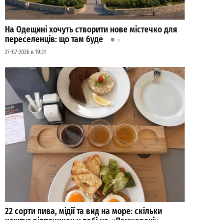
На Одещині хочуть створити нове містечко для
переселенців: що там буде
1
27-07-2026 в 19:31
22 сорти пива, мідії та вид на море: скільки