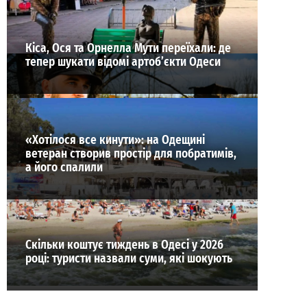
Кіса, Ося та Орнелла Мути переїхали: де
тепер шукати відомі артоб’єкти Одеси
«Хотілося все кинути»: на Одещині
ветеран створив простір для побратимів,
а його спалили
Скільки коштує тиждень в Одесі у 2026
році: туристи назвали суми, які шокують