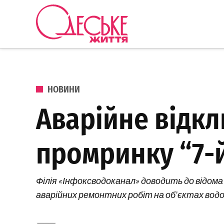
Перейти до вмісту
Одеське
Життя
ОПУБЛІКОВАНО В
НОВИНИ
Аварійне відкл
промринку “7-
Філія «Інфоксводоканал» доводить до відома 
аварійних ремонтних робіт на об’єктах вод