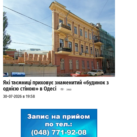
Які таємниці приховує знаменитий «будинок з
однією стіною» в Одесі
3960
30-07-2026 в 19:58