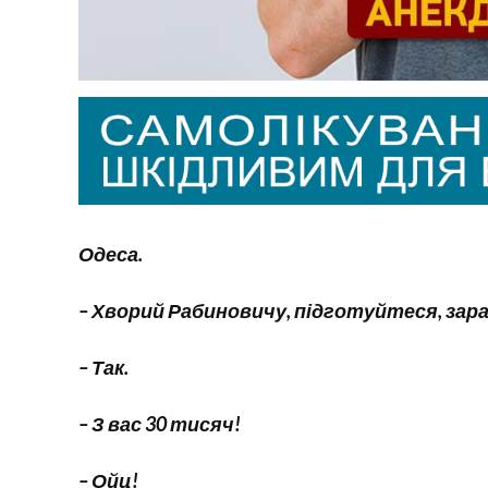
Одеса.
– Хворий Рабиновичу, підготуйтеся, зар
– Так.
– З вас 30 тисяч!
– Ойц!