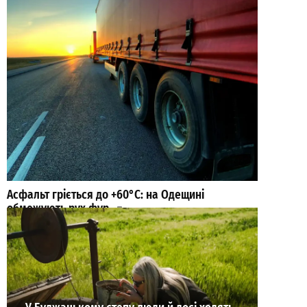
Асфальт гріється до +60°C: на Одещині
обмежують рух фур
0
04-08-2026 в 15:41
ВИБІР РЕДАКЦІЇ