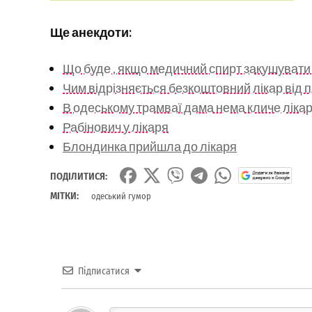
Ще анекдоти:
Що буде , якщо медичний спирт закушуват
Чим відрізняється безкоштовний лікар від п
В одеському трамваї дама нема кличе ліка
Рабінович у лікаря
Блондинка прийшла до лікаря
ПОДІЛИТИСЯ:
МІТКИ:
одеський гумор
Підписатися