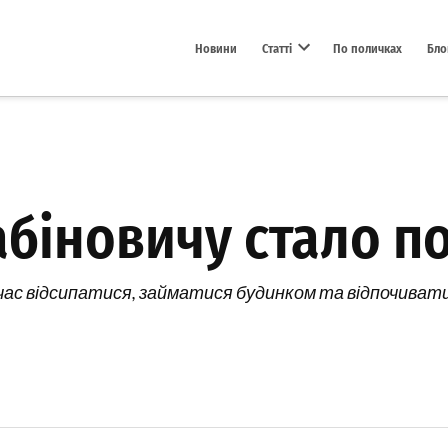
Новини
Статті
По поличках
Бло
Open dropdown menu
абіновичу стало по
час відсипатися, займатися будинком та відпочивати. Н