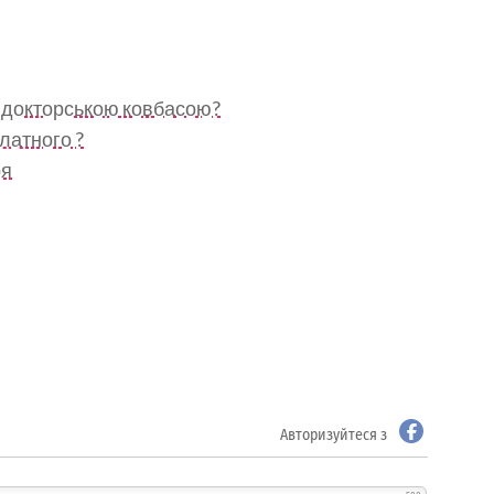
и докторською ковбасою?
латного ?
ря
Авторизуйтеся з