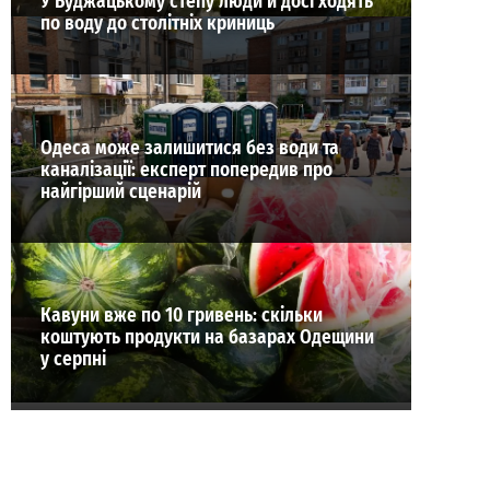
У Буджацькому степу люди й досі ходять
по воду до столітніх криниць
Одеса може залишитися без води та
каналізації: експерт попередив про
найгірший сценарій
Кавуни вже по 10 гривень: скільки
коштують продукти на базарах Одещини
у серпні