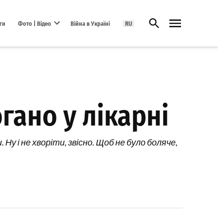
Відкрити пошук
ги
Фото | Відео
Війна в Україні
RU
Open dropdown menu
гано у лікарні
у і не хворіти, звісно. Щоб не було боляче,