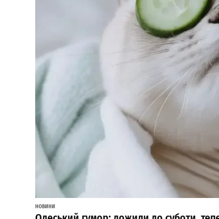
НОВИНИ
Одеський гумор: дожили до суботи, те