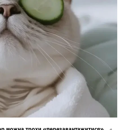
пер можна трохи «перезавантажитися»