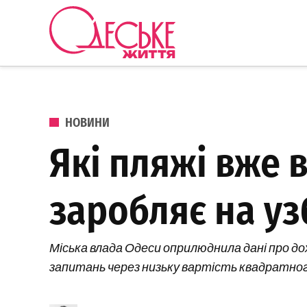
Перейти до вмісту
Одеське
Життя
ОПУБЛІКОВАНО В
НОВИНИ
Які пляжі вже в
заробляє на у
Міська влада Одеси оприлюднила дані про дох
запитань через низьку вартість квадратно