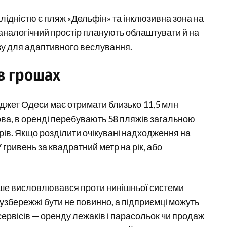
лідністю є пляж «Дельфін» та інклюзивна зона на
 аналогічний простір планують облаштувати й на
азу для адаптивного веслування.
в грошах
бюджет Одеси має отримати близько 11,5 млн
ова, в оренді перебувають 58 пляжів загальною
ів. Якщо розділити очікувані надходження на
 гривень за квадратний метр на рік, або
ніше висловлювався проти нинішньої системи
 узбережжі бути не повинно, а підприємці можуть
ервісів — оренду лежаків і парасольок чи продаж