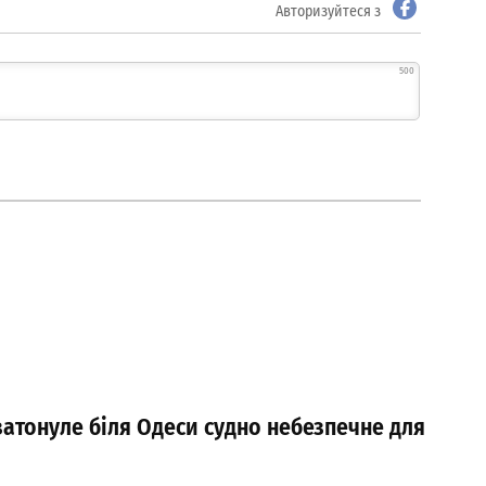
Авторизуйтеся з
500
затонуле біля Одеси судно небезпечне для