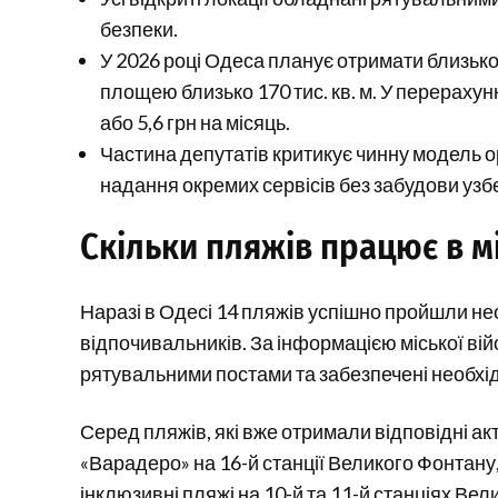
безпеки.
У 2026 році Одеса планує отримати близько
площею близько 170 тис. кв. м. У перерахунк
або 5,6 грн на місяць.
Частина депутатів критикує чинну модель о
надання окремих сервісів без забудови уз
Скільки пляжів працює в мі
Наразі в Одесі 14 пляжів успішно пройшли не
відпочивальників. За інформацією міської війсь
рятувальними постами та забезпечені необхі
Серед пляжів, які вже отримали відповідні акт
«Варадеро» на 16-й станції Великого Фонтану, 
інклюзивні пляжі на 10-й та 11-й станціях Вел