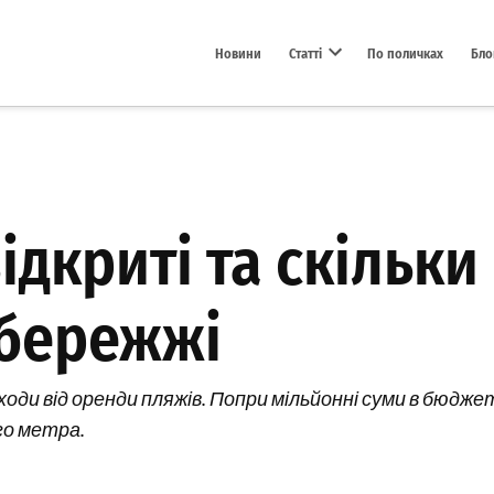
Новини
Статті
По поличках
Бло
Open dropdown menu
ідкриті та скільки
збережжі
оди від оренди пляжів. Попри мільйонні суми в бюдже
го метра.