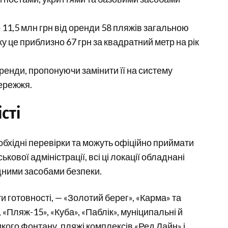
 11,5 млн грн від оренди 58 пляжів загальною
у це приблизно 67 грн за квадратний метр на рік
ренди, пропонуючи замінити її на систему
бережжя.
сті
обхідні перевірки та можуть офіційно приймати
кової адміністрації, всі ці локації обладнані
дними засобами безпеки.
и готовності, — «Золотий берег», «Карма» та
«Пляж-15», «Куба», «Паблік», муніципальні й
икого Фонтану, пляжі комплексів «Ред Лайн» і