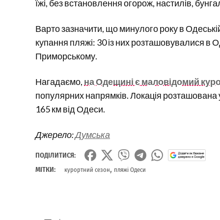
їжі, без встановлення огорож, настилів, бунга
Варто зазначити, що минулого року в Одеські
купання пляжі: 30 із них розташовувалися в О
Приморському.
Нагадаємо,
на Одещині є маловідомий курор
популярних напрямків. Локація розташована у
165 км від Одеси.
Джерело:
Думська
ПОДІЛИТИСЯ:
,
МІТКИ:
курортний сезон
пляжі Одеси