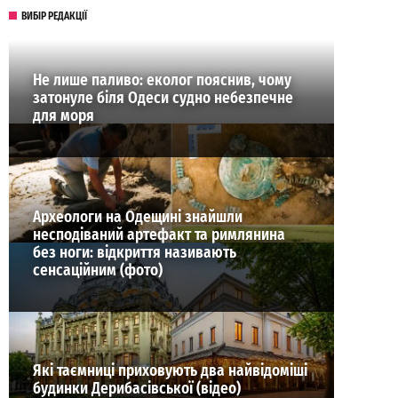
ВИБІР РЕДАКЦІЇ
Не лише паливо: еколог пояснив, чому
затонуле біля Одеси судно небезпечне
для моря
Археологи на Одещині знайшли
несподіваний артефакт та римлянина
без ноги: відкриття називають
сенсаційним (фото)
Які таємниці приховують два найвідоміші
будинки Дерибасівської (відео)