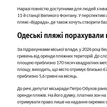
Наразі повністю доступними для людей з інва
11-й станції Великого Фонтану. У перспективі
пляжі «Відрада», де також хочуть створити б
Одеські пляжі порахували 
За підрахунками міської влади, у 2026 році 
гривень від оренди пляжних територій. До сл
площею приблизно 170 тисяч квадратних метр
площу, виходить, що місто отримує близько 67
приблизно 5,6 гривні на місяць.
До речі, депутат міськради Петро Обухов ра
оренди пляжів. На його думку, платних зон на
отримувати право лише на надання окремих с