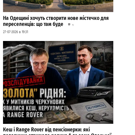
На Одещині хочуть створити нове містечко для
переселенців: що там буде
1
27-07-2026 в 19:31
Кеш і Range Rover від пенсіонерки: які