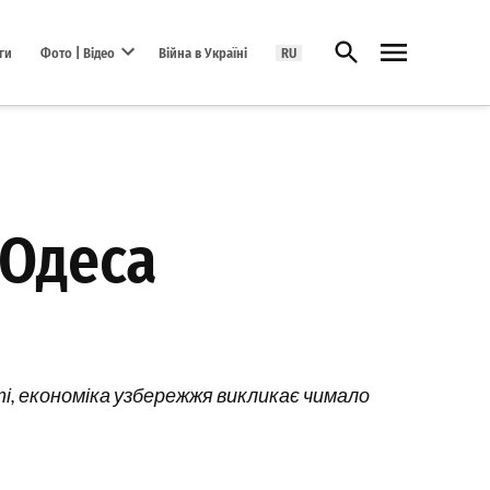
Відкрити пошук
ги
Фото | Відео
Війна в Україні
RU
Open dropdown menu
 Одеса
ті, економіка узбережжя викликає чимало