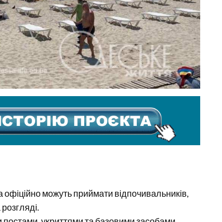
а офіційно можуть приймати відпочивальників,
 розгляді.
ми постами, укриттями та базовими засобами