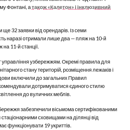
му Фонтані, а
також «Калетон» і інклюзивний
 ще 32 заявки від орендарів. Із семи
ть наразі отримали лише два — пляж на 10-й
 на 11-й станції.
т управління узбережжям. Окремі правила для
ітарного стану територій, розміщення лежаків і
будови включили до загальних Правил
екомендували дотримуватися єдиного стилю
вітлення до вуличних меблів.
збережжя забезпечили вісьмома сертифікованими
 стаціонарними сховищами на ділянці від
ає функціонувати 19 укриттів.