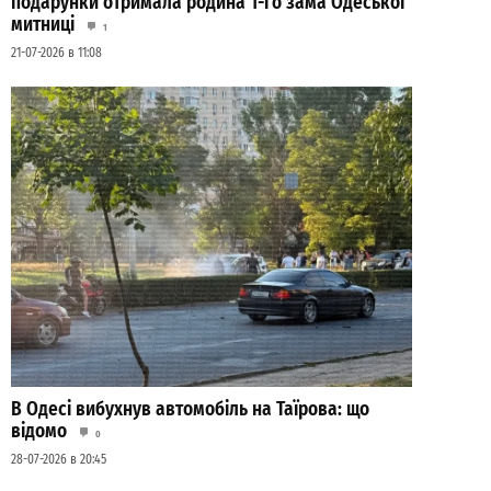
подарунки отримала родина 1-го зама Одеської
митниці
1
21-07-2026 в 11:08
В Одесі вибухнув автомобіль на Таїрова: що
відомо
0
28-07-2026 в 20:45