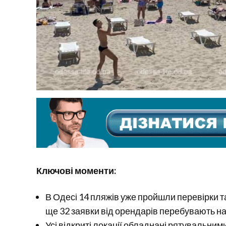
Ключові моменти:
В Одесі 14 пляжів уже пройшли перевірки т
ще 32 заявки від орендарів перебувають на
Усі відкриті локації обладнані рятувальни