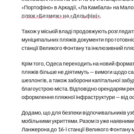
«Портофіно» в Аркадії, «Ла Камбала» на Мало
пляж «Безмеж» на «Дельфіні»
.
Також у міській владі продовжують розглядати
муніципальних пляжів документи про готовніс
станції Великого Фонтану та інклюзивний пляж
Крім того, Одеса переходить на новий форма
пляжів більше не діятимуть — вимоги щодо сан
шезлонгів, а також заборони капітальної за
благоустрою міста. Відповідно орендарям р
оформлення пляжної інфраструктури — від ос
Додамо, що для безпеки відпочивальників у
мобільними укриттями. Разом із уже наявними
Ланжерона до 16-ї станції Великого Фонтану м