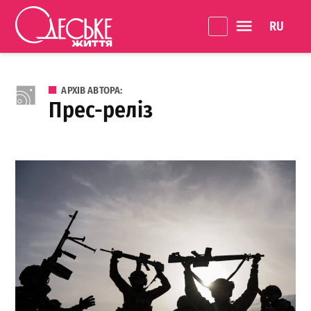
Перейти до вмісту
Language 
Одеське
Життя
АРХІВ АВТОРА:
Прес-реліз