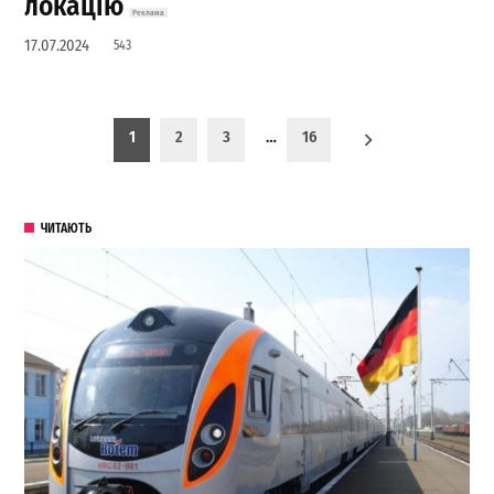
локацію
17.07.2024
543
Пагинация записей
1
2
3
…
16
ЧИТАЮТЬ