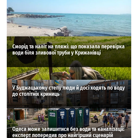
Через блокаду портів Великої Одеси Кабмін
екстрено знизив експортні ціни на зерно
0
04-08-2026 в 17:28
ВИБІР РЕДАКЦІЇ
Сморід та наліт на пляжі: що показала перевірка
води біля зливової труби у Крижанівці
У Буджацькому степу люди й досі ходять по воду
до столітніх криниць
Одеса може залишитися без води та каналізації:
експерт попередив про найгірший сценарій