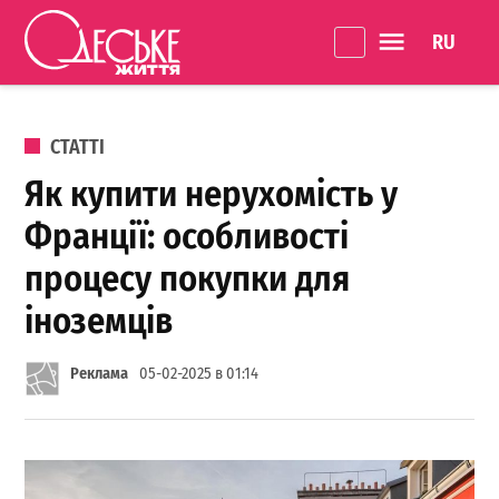
Перейти до вмісту
Language 
Одеське
Життя
ОПУБЛІКОВАНО В
СТАТТІ
Як купити нерухомість у
Франції: особливості
процесу покупки для
іноземців
Реклама
05-02-2025 в 01:14