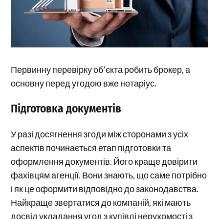
Первинну перевірку об’єкта робить брокер, а
основну перед угодою вже нотаріус.
Підготовка документів
У разі досягнення згоди між сторонами з усіх
аспектів починається етап підготовки та
оформлення документів. Його краще довірити
фахівцям агенції. Вони знають, що саме потрібно
і як це оформити відповідно до законодавства.
Найкраще звертатися до компаній, які мають
досвід укладання угод з купівлі нерухомості з