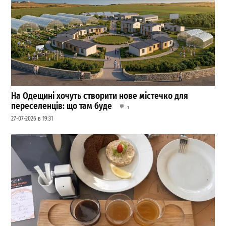
На Одещині хочуть створити нове містечко для
переселенців: що там буде
1
27-07-2026 в 19:31