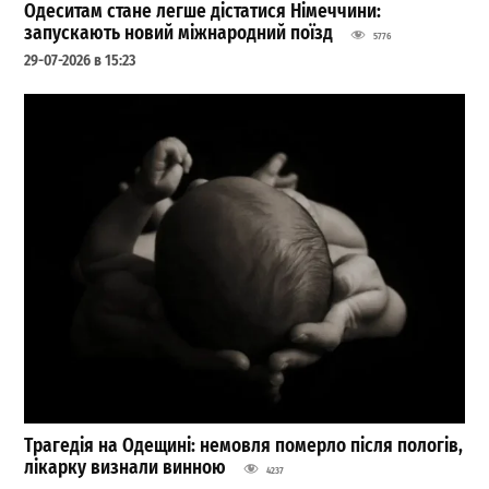
Одеситам стане легше дістатися Німеччини:
запускають новий міжнародний поїзд
5776
29-07-2026 в 15:23
Трагедія на Одещині: немовля померло після пологів,
лікарку визнали винною
4237