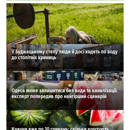
Догляд за газоном без шкідників: як зберегти
ідеальну ділянку за допомогою сучасних технологій
0
04-08-2026 в 17:19
ВИБІР РЕДАКЦІЇ
У Буджацькому степу люди й досі ходять по воду
до столітніх криниць
Одеса може залишитися без води та каналізації:
експерт попередив про найгірший сценарій
Кавуни вже по 10 гривень: скільки коштують