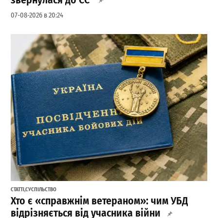
07-08-2026 в 20:24
СТАТТІ
,
СУСПІЛЬСТВО
Хто є «справжнім ветераном»: чим УБД
відрізняється від учасника війни