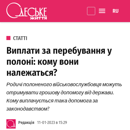
Перейти до вмісту
Language 
Одеське
Життя
ОПУБЛІКОВАНО В
СТАТТІ
Виплати за перебування у
полоні: кому вони
належаться?
Родичі полоненого військовослужбовця можуть
отримувати грошову допомогу від держави.
Кому виплачується така допомога за
законодавством?
Редакція
11-01-2023 в 15:29