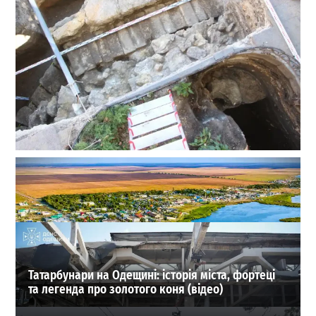
Сенсація на Приморському бульварі: археологи
Одеси знайшли одну з веж Османського замку
Хаджибей
0
03-08-2026 в 08:49
ВИБІР РЕДАКЦІЇ
Татарбунари на Одещині: історія міста, фортеці
та легенда про золотого коня (відео)