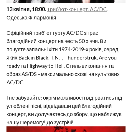
13 квітня, 18:00.
Триб’ют-концерт. AC/DC
.
Одеська Філармонія
Офіційний трибʼют гурту AC/DC зіграє
благодійний концерт на честь 50 річчя. Ви
почуєте запальні хіти 1974-2019-х років, серед
яких Back in Black, T.N.T, Thunderstruk, Are you
ready та Highway to Hell. Стиль виконання та
образ AS/DS – максимально схожі на культових
AC/DC.
І не забувайте: окрім можливості відірватись під
улюблені пісні, відвідавши цей благодійний
концерт, ви долучаєтесь до збору, що наближує
нашу Перемогу! До зустрічі!