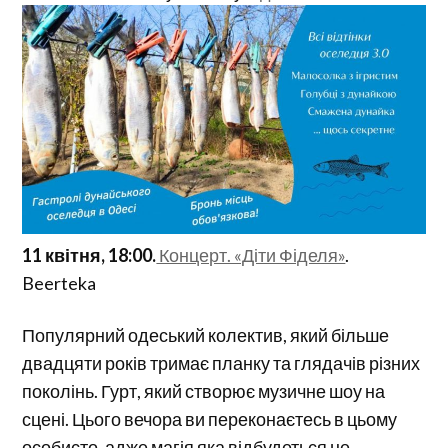
11 квітня, 18:00.
Концерт. «Діти Фіделя»
.
Beerteka
Популярний одеський колектив, який більше
двадцяти років тримає планку та глядачів різних
поколінь. Гурт, який створює музичне шоу на
сцені. Цього вечора ви переконаєтесь в цьому
особисто, адже магія яка відбудеться не