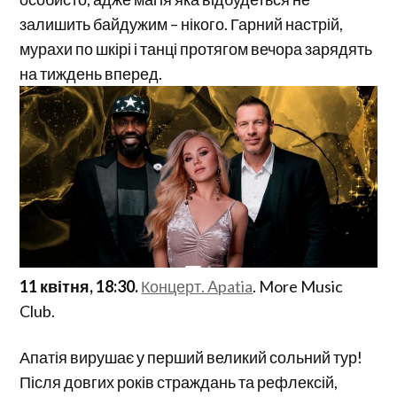
залишить байдужим – нікого. Гарний настрій,
мурахи по шкірі і танці протягом вечора зарядять
на тиждень вперед.
11 квітня, 18:30.
Концерт. Apatia
. More Music
Club.
Апатія вирушає у перший великий сольний тур!
Після довгих років страждань та рефлексій,