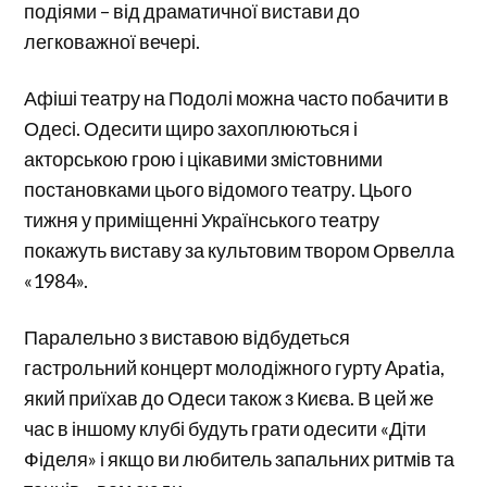
подіями – від драматичної вистави до
легковажної вечері.
Афіші театру на Подолі можна часто побачити в
Одесі. Одесити щиро захоплюються і
акторською грою і цікавими змістовними
постановками цього відомого театру. Цього
тижня у приміщенні Українського театру
покажуть виставу за культовим твором Орвелла
«1984».
Паралельно з виставою відбудеться
гастрольний концерт молодіжного гурту Apatia,
який приїхав до Одеси також з Києва. В цей же
час в іншому клубі будуть грати одесити «Діти
Фіделя» і якщо ви любитель запальних ритмів та