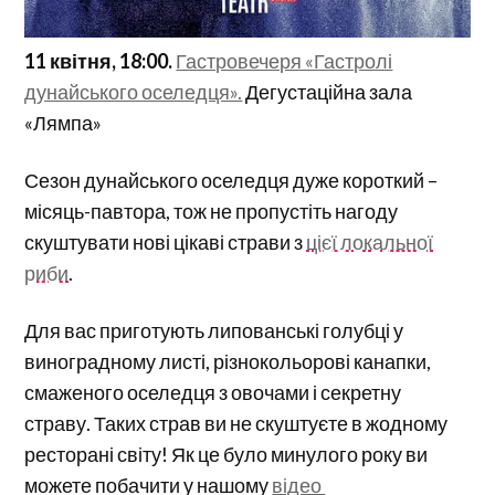
11 квітня, 18:00.
Гастровечеря «Гастролі
дунайського оселедця».
Дегустаційна зала
«Лямпа»
Сезон дунайського оселедця дуже короткий –
місяць-павтора, тож не пропустіть нагоду
скуштувати нові цікаві страви з
цієї локальної
риби
.
Для вас приготують липованські голубці у
виноградному листі, різнокольорові канапки,
смаженого оселедця з овочами і секретну
страву. Таких страв ви не скуштуєте в жодному
ресторані світу! Як це було минулого року ви
можете побачити у нашому
відео