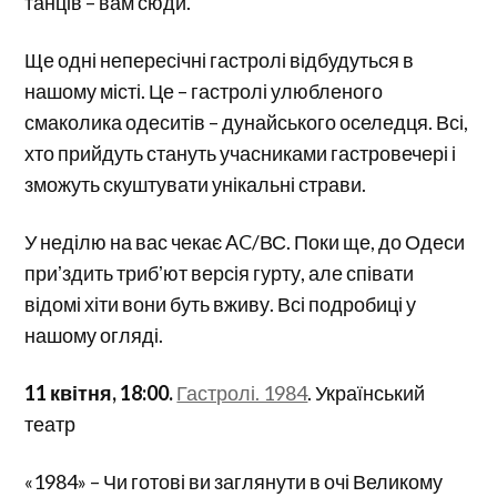
танців – вам сюди.
Ще одні непересічні гастролі відбудуться в
нашому місті. Це – гастролі улюбленого
смаколика одеситів – дунайського оселедця. Всі,
хто прийдуть стануть учасниками гастровечері і
зможуть скуштувати унікальні страви.
У неділю на вас чекає AC/ВС. Поки ще, до Одеси
приʼздить трибʼют версія гурту, але співати
відомі хіти вони буть вживу. Всі подробиці у
нашому огляді.
11 квітня, 18:00.
Гастролі. 1984
. Український
театр
«1984» – Чи готові ви заглянути в очі Великому