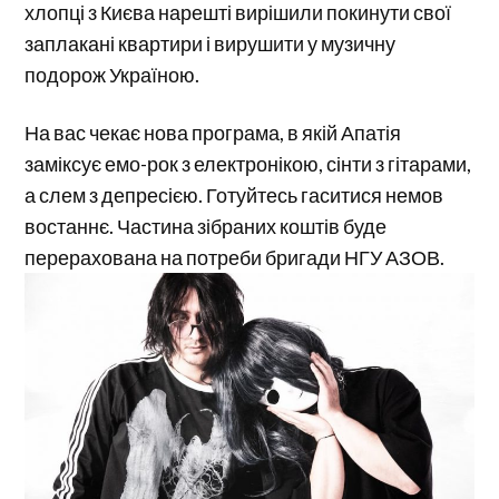
хлопці з Києва нарешті вирішили покинути свої
заплакані квартири і вирушити у музичну
подорож Україною.
На вас чекає нова програма, в якій Апатія
заміксує емо-рок з електронікою, сінти з гітарами,
а слем з депресією. Готуйтесь гаситися немов
востаннє. Частина зібраних коштів буде
перерахована на потреби бригади НГУ АЗОВ.