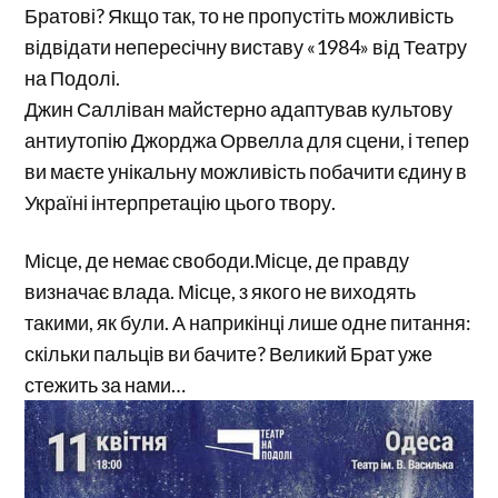
Братові? Якщо так, то не пропустіть можливість
відвідати непересічну виставу «1984» від Театру
на Подолі.
Джин Салліван майстерно адаптував культову
антиутопію Джорджа Орвелла для сцени, і тепер
ви маєте унікальну можливість побачити єдину в
Україні інтерпретацію цього твору.
Місце, де немає свободи.Місце, де правду
визначає влада. Місце, з якого не виходять
такими, як були. А наприкінці лише одне питання:
скільки пальців ви бачите? Великий Брат уже
стежить за нами…