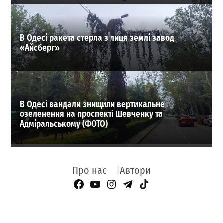
В Одесі ракета стерла з лиця землі завод
«Айсберг»
В Одесі вандали знищили вертикальне
озеленення на проспекті Шевченку та
Адміральському (ФОТО)
Про нас
Автори
Facebook Page
YouTube
Instagram
Telegram
TikTok