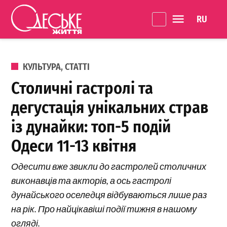
Перейти до вмісту
Language 
Одеське
Життя
ОПУБЛІКОВАНО В
КУЛЬТУРА
,
СТАТТІ
Столичні гастролі та
дегустація унікальних страв
із дунайки: топ-5 подій
Одеси 11-13 квітня
Одесити вже звикли до гастролей столичних
виконавців та акторів, а ось гастролі
дунайського оселедця відбуваються лише раз
на рік. Про найцікавіші події тижня в нашому
огляді.