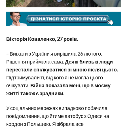
Вікторія Коваленко, 27 років.
– Виїхати з України я вирішила 26 лютого.
Рішення приймала сама.
Деякі близькі люди
перестали спілкуватися зі мною після цього.
Підтримували ті, від кого я не могла цього
очікувати.
Війна показала мені, що в моєму
житті також є зрадники.
У соціальних мережах випадково побачила
повідомлення, що йтиме автобус з Одеси на
кордон з Польщею. Я зібрала все