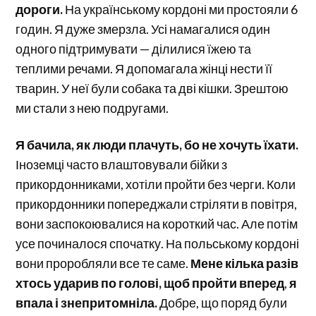
дороги.
На українському кордоні ми простояли 6
годин. Я дуже змерзла. Усі намагалися один
одного підтримувати — ділилися їжею та
теплими речами. Я допомагала жінці нести її
тварин. У неї були собака та дві кішки. Зрештою
ми стали з нею подругами.
Я бачила, як люди плачуть, бо не хочуть їхати.
Іноземці часто влаштовували бійки з
прикордонниками, хотіли пройти без черги. Коли
прикордонники попереджали стріляти в повітря,
вони заспокоювалися на короткий час. Але потім
усе починалося спочатку. На польському кордоні
вони проробляли все те саме.
Мене кілька разів
хтось ударив по голові, щоб пройти вперед
,
я
впала і знепритомніла.
Добре, що поряд були