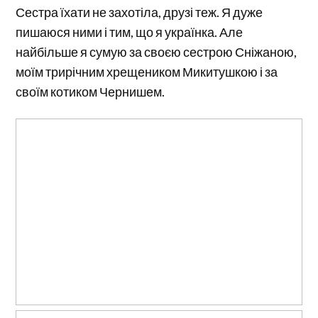
Сестра їхати не захотіла, друзі теж. Я дуже
пишаюся ними і тим, що я українка. Але
найбільше я сумую за своєю сестрою Сніжаною,
моїм трирічним хрещеником Микитушкою і за
своїм котиком Чернишем.