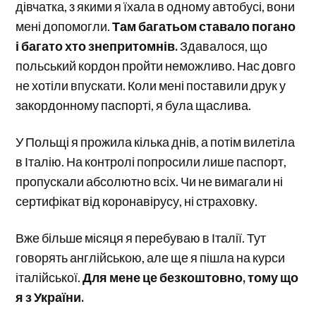
дівчатка, з якими я їхала в одному автобусі, вони
мені допомогли.
Там багатьом ставало погано
і багато хто знепритомнів.
Здавалося, що
польський кордон пройти неможливо. Нас довго
не хотіли впускати. Коли мені поставили друк у
закордонному паспорті, я була щаслива.
У Польщі я прожила кілька днів, а потім вилетіла
в Італію. На контролі попросили лише паспорт,
пропускали абсолютно всіх. Чи не вимагали ні
сертифікат від коронавірусу, ні страховку.
Вже більше місяця я перебуваю в Італії. Тут
говорять англійською, але ще я пішла на курси
італійської.
Для мене це безкоштовно, тому що
я з України.