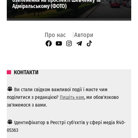
озеленення на проспекті Шевченку та
Адміральському (ФОТО)
Про нас
Автори
Facebook Page
YouTube
Instagram
Telegram
TikTok
КОНТАКТИ
Ви стали свідком важливої ​​події і маєте чим
поділитися з редакцією?
Пишіть нам
, ми обов'язково
зв'яжемося з вами.
Ідентифікатор в Реєстрі суб'єктів у сфері медіа R40-
05363