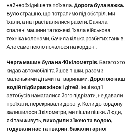
найнеобхідніше та поїхала.
Дорога була важка.
Було страшно, що потрапимо під обстріл. Ми
їхали, а на трасі валялися ракети. Бачила
спалені машини та пожежі, їхала військова
техніка колонами, бачила кілька розбитих танків.
Але саме пекло почалося на кордоні.
Черга машин була на 40 кілометрів
. Багато хто
кидав автомобілі та йшов пішки, разом з
маленькими дітьми та тваринами.
Дорогою наш
водій підбирав жінок і дітей.
Інші водії
автобусів намагалися його підрізати, не давали
проїхати, перекривали дорогу. Коли до кордону
залишилося 3 кілометри, ми пішли пішки. Люди,
які там живуть,
виходили з їжею та водою,
годували нас та тварин, бажали гарної