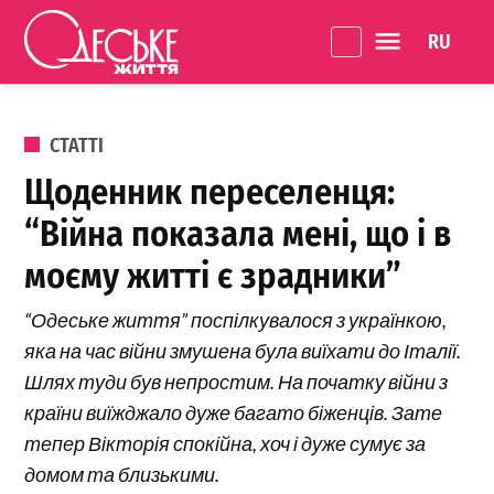
Перейти до вмісту
Language 
Одеське
Життя
ОПУБЛІКОВАНО В
СТАТТІ
Щоденник переселенця:
“Війна показала мені, що і в
моєму житті є зрадники”
“Одеське життя” поспілкувалося з українкою,
яка на час війни змушена була виїхати до Італії.
Шлях туди був непростим. На початку війни з
країни виїжджало дуже багато біженців. Зате
тепер Вікторія спокійна, хоч і дуже сумує за
домом та близькими.