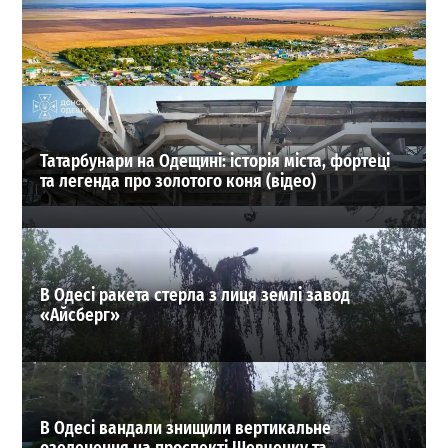
В Одесі поставили Шекспіра у декораціях сучасного
пляжу
0
02-08-2026 в 21:13
ВИБІР РЕДАКЦІЇ
Татарбунари на Одещині: історія міста, фортеці
та легенда про золотого коня (відео)
В Одесі ракета стерла з лиця землі завод
«Айсберг»
В Одесі вандали знищили вертикальне