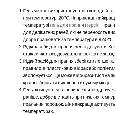
Гель можна використовувати в холодній та л
при температурі 20 ℃. Наприклад, найкращ
температурі
гель для прання Персіл
. Пран
для делікатних речей, які не переносять в
добре працювати за температури від 60 ℃.
Рідкі засоби для прання легко дозувати. Ко
стаканчик, а ось дозувальна ложка не завжд
Рідкий засіб для прання зберігати легше та
правило, в пластикових відрах або поліети
зволожується. Це може відобразитися на як
краще зберігати виключно в сухому місці.
Гель активується та починає діяти одразу, я
раніше, добре діє навіть при низьких темпе
пральний порошок. Він найкраще активуєть
температурах.