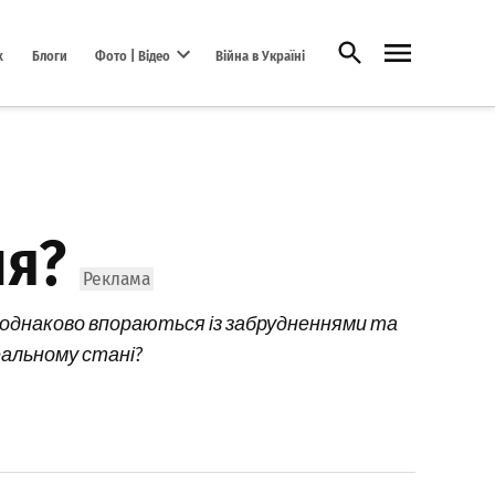
Відкрити пошук
х
Блоги
Фото | Відео
Війна в Україні
Open dropdown menu
ня?
би однаково впораються із забрудненнями та
деальному стані?