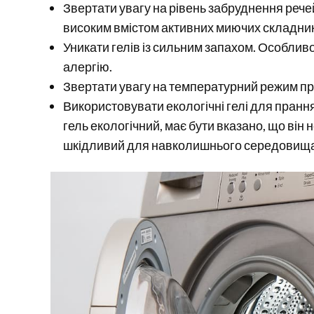
Звертати увагу на рівень забруднення речей
високим вмістом активних миючих складникі
Уникати гелів із сильним запахом. Особлив
алергію.
Звертати увагу на температурний режим пра
Використовувати екологічні гелі для прання
гель екологічний, має бути вказано, що він 
шкідливий для навколишнього середовища