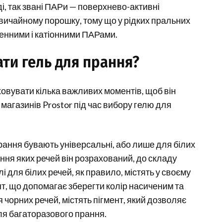
і, так звані ПАРи — поверхнево-активні
 звичайному порошку, тому що у рідких пральних
генними і катіонними ПАРами.
ти гель для прання?
овувати кілька важливих моментів, щоб він
 магазинів Prostor під час вибору гелю для
:
прання бувають універсальні, або лише для білих
ання яких речей він розрахований, до складу
і для білих речей, як правило, містять у своєму
нт, що допомагає зберегти колір насиченим та
я чорних речей, містять пігмент, який дозволяє
сля багаторазового прання.