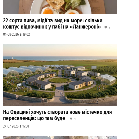
22 сорти пива, мідії та вид на море: скільки
коштує відпочинок у пабі на «Ланжероні»
1
01-08-2026 в 19:02
На Одещині хочуть створити нове містечко для
переселенців: що там буде
1
27-07-2026 в 19:31