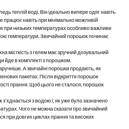
едь теплій воді. Він ідеально випере одяг навіть
е працює навіть при мінімально можливій
ня при низьких температурах особливо важливе
исокі температури. Звичайний порошок починає
жна місткість з гелем має зручний дозувальний
и йде в комплекті з порошком.
 зручніше. А звичайні порошки продають, як
ленових пакетах. Після відкриття порошок
ості прання. Щоб цього не сталося, порошок
к з’єднається з водою і, як уже було зазначено
ратурах. Чого не можна сказати про звичайний
ся при довгих циклах прання та високих