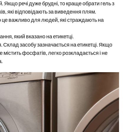
. Якщо речі дуже брудні, то краще обрати гель з
в, які відповідають за виведення плям.
о це важливо для людей, які страждають на
ння, який вказано на етикетці.
. Склад засобу зазначається на етикетці. Якщо
не містить фосфатів, легко розкладається і не
.