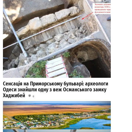
Сенсація на Приморському бульварі: археологи
Одеси знайшли одну з веж Османського замку
Хаджибей
0
03-08-2026 в 08:49
ВИБІР РЕДАКЦІЇ