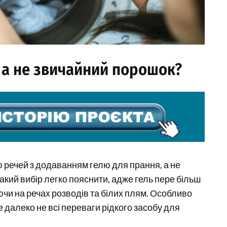
 а не звичайний порошок?
 речей з додаванням гелю для прання, а не
Такий вибір легко пояснити, адже гель пере більш
аючи на речах розводів та білих плям. Особливо
е далеко не всі переваги рідкого засобу для