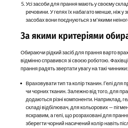
Усі засоби для прання мають у своєму склад
речовини. У гелях їх набагато менше, ніж у
засобах вони поєднуються з м’якими неіно
За якими критеріями обира
Обираючи рідкий засіб для прання варто врах
відмінно справився зі своєю роботою. Фахівці
прання радять звертати увагу на такі чинники
Враховувати тип та колір тканин. Гелі для 
чи чорних тканин. Залежно від того, для пр
додаються різні компоненти. Наприклад, гел
складі відбілювач, для кольорових — пігме
яскравим, а гелі, що розраховані для пранн
зберегти чорний насичений колір навіть пі