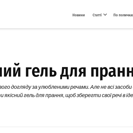
Новини
Статті
По поличка
Open dropdown menu
ний гель для пран
ивого догляду за улюбленими речами. Але не всі засо
 якісний гель для прання, щоб зберегти свої речі в і