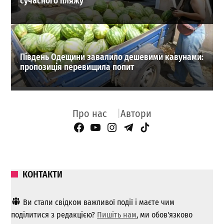
сучасного пляжу
Південь Одещини завалило дешевими кавунами:
пропозиція перевищила попит
Про нас
Автори
Facebook Page
YouTube
Instagram
Telegram
TikTok
КОНТАКТИ
Ви стали свідком важливої ​​події і маєте чим
поділитися з редакцією?
Пишіть нам
, ми обов'язково