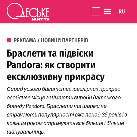
Перейти до вмісту
Language 
Одеське
Життя
ОПУБЛІКОВАНО В
РЕКЛАМА / НОВИНИ ПАРТНЕРІВ
Браслети та підвіски
Pandora: як створити
ексклюзивну прикрасу
Серед усього багатства ювелірних прикрас
особливе місце займають вироби датського
бренду Pandora. Браслети та шарми не
втрачають популярності вже понад 35 років і з
кожним роком отримують все більше і більше
шанувальниць.