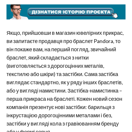
Якщо, прийшовши в магазин ювелірних прикрас,
ви запитаєте продавця про браслет Pandora, то
він покаже вам, на перший погляд, звичайний
браслет, який складається з нитки
(виготовляється з дорогоцінних металів,
текстилю або шкіри) та застібки. Сама застібка
виглядає стандартно, як у ряду інших браслетів,
або у вигляді намистини. Застібка-намистинка –
перша прикраса на браслеті. Кожен новий сезон
компанія презентує нові застібки: барильця з
інкрустацією дорогоцінними металами і без,
застібки у вигляді кола з гравіюванням бренду
або у формі серця.