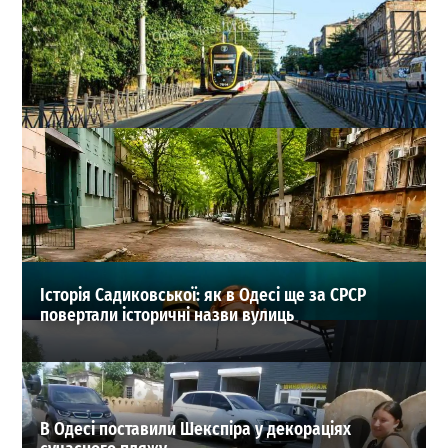
В Одесі змінили рух трамваїв і тролейбусів: які
маршрути скасували
0
29-07-2026 в 10:16
ВИБІР РЕДАКЦІЇ
Історія Садиковської: як в Одесі ще за СРСР
повертали історичні назви вулиць
В Одесі поставили Шекспіра у декораціях