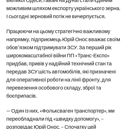
Великої Одеси, гавані на Дунаї стали єдиним
можливим шляхом експорту українського зерна.
І сьогодні зерновий потік не вичерпується.
Працюючи на цьому стратегічно важливому
напрямку, підприємець Юрій Онос вважає своїм
обов’язком підтримувати ЗСУ. За перший рік
широкомасштабної війни ПП «Транс-Експо»
придбав, привів у надійний технічний стан та
передав ЗСУ шість автомобілів, які призначені
для оперативної роботи на лінії фронту, для
перевезення особового складу, зброї та
боєприпасів.
— Один із них, «Фольксваген транспортер», ми
переобладнали під «швидку допомогу», –
розповідає Юрій Онос. – Спочатку цей