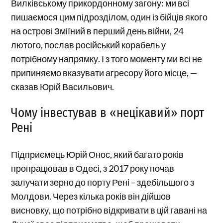
Вилківському прикордонному загону: ми всі
пишаємося цим підрозділом, один із бійців якого
на острові Зміїний в перший день війни, 24
лютого, послав російський корабель у
потрібному напрямку. І з того моменту ми всі не
припиняємо вказувати агресору його місце, —
сказав Юрій Васильович.
Чому інвестував в «нецікавий» порт
Рені
Підприємець Юрій Онос, який багато років
пропрацював в Одесі, з 2017 року почав
залучати зерно до порту Рені – здебільшого з
Молдови. Через кілька років він дійшов
висновку, що потрібно відкривати в цій гавані на