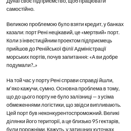
Дунаї своє підприємство, щоб працювати
самостійно.
Великою проблемою було взяти кредит, у банках
казали: порт Рені нецікавий, це «мертвий» порт.
Коли з інвестиційним проектом підприємець
прийшов до Ренійської філії Адміністрації
морських портів, почув запитання: «А ви добре
подумали?..»
На той час у порту Рені справи справді йшли,
м’яко кажучи, сумно. Основна проблема в тому,
що до цього порту не було залізниці — з усіма
обмеженнями логістики, що звідси випливають.
Цей порт був неконкурентоспроможний. Великі
ділянки його території, а це близько 95 гектарів,
були порожніми. Кажуть, у затишних куточках