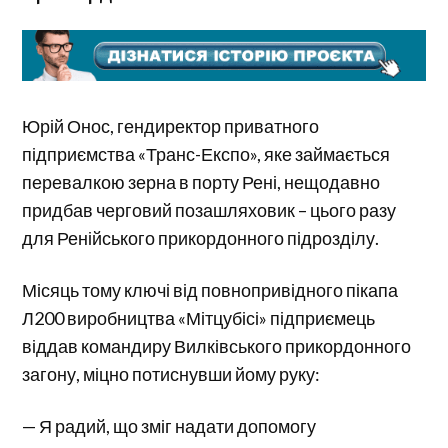
Юрій Онос, гендиректор приватного
підприємства «Транс-Експо», яке займається
перевалкою зерна в порту Рені, нещодавно
придбав черговий позашляховик – цього разу
для Ренійського прикордонного підрозділу.
Місяць тому ключі від повнопривідного пікапа
Л200 виробництва «Мітцубісі» підприємець
віддав командиру Вилківського прикордонного
загону, міцно потиснувши йому руку:
— Я радий, що зміг надати допомогу