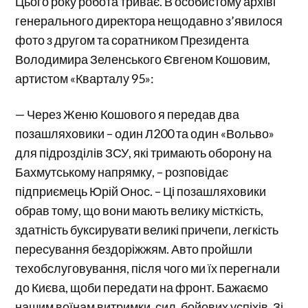
Цього року робота триває. В особистому архіві
генерального директора нещодавно з’явилося
фото з другом та соратником Президента
Володимира Зеленського Євгеном Кошовим,
артистом «Кварталу 95»:
— Через Женю Кошового я передав два
позашляховики – один Л200 та один «Вольво»
для підрозділів ЗСУ, які тримають оборону на
Бахмутському напрямку, – розповідає
підприємець Юрій Онос. – Ці позашляховики
обрав тому, що вони мають велику місткість,
здатність буксирувати великі причепи, легкість
пересування бездоріжжям. Авто пройшли
техобслуговування, після чого ми їх перегнали
до Києва, щоби передати на фронт. Бажаємо
нашим воїнам витримки, сил, бойових успіхів. Зі