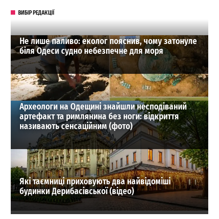
ВИБІР РЕДАКЦІЇ
Не лише паливо: еколог пояснив, чому затонуле
біля Одеси судно небезпечне для моря
Археологи на Одещині знайшли несподіваний
артефакт та римлянина без ноги: відкриття
називають сенсаційним (фото)
Які таємниці приховують два найвідоміші
будинки Дерибасівської (відео)