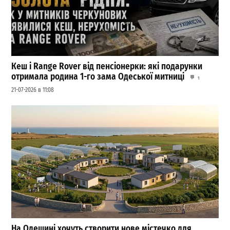
Кеш і Range Rover від пенсіонерки: які подарунки
отримала родина 1-го зама Одеської митниці
1
21-07-2026 в 11:08
На Одещині хочуть створити нове містечко для