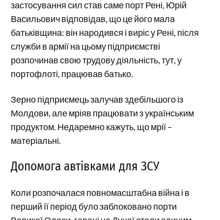
застосування сил став саме порт Рені, Юрій
Васильович відповідав, що це його мала
батьківщина: він народився і виріс у Рені, після
служби в армії на цьому підприємстві
розпочинав свою трудову діяльність, тут, у
портофлоті, працював батько.
Зерно підприємець залучав здебільшого із
Молдови, але мріяв працювати з українським
продуктом. Недаремно кажуть, що мрії –
матеріальні.
Допомога автівками для ЗСУ
Коли розпочалася повномасштабна війна і в
перший її період було заблоковано порти