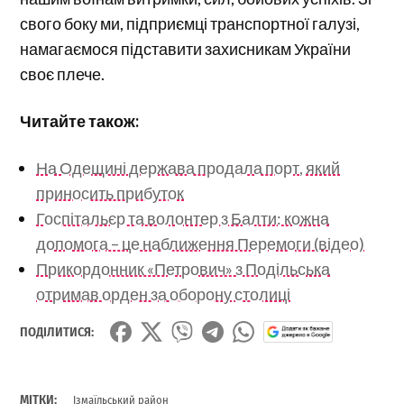
свого боку ми, підприємці транспортної галузі,
намагаємося підставити захисникам України
своє плече.
Читайте також:
На Одещині держава продала порт, який
приносить прибуток
Госпітальєр та волонтер з Балти: кожна
допомога – це наближення Перемоги (відео)
Прикордонник «Петрович» з Подільська
отримав орден за оборону столиці
ПОДІЛИТИСЯ:
МІТКИ:
Ізмаїльський район