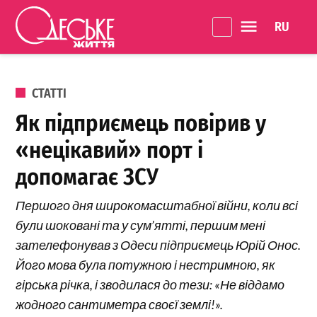
Перейти до вмісту
Language 
Одеське
Життя
ОПУБЛІКОВАНО В
СТАТТІ
Як підприємець повірив у
«нецікавий» порт і
допомагає ЗСУ
Першого дня широкомасштабної війни, коли всі
були шоковані та у сум’ятті, першим мені
зателефонував з Одеси підприємець Юрій Онос.
Його мова була потужною і нестримною, як
гірська річка, і зводилася до тези: «Не віддамо
жодного сантиметра своєї землі!».