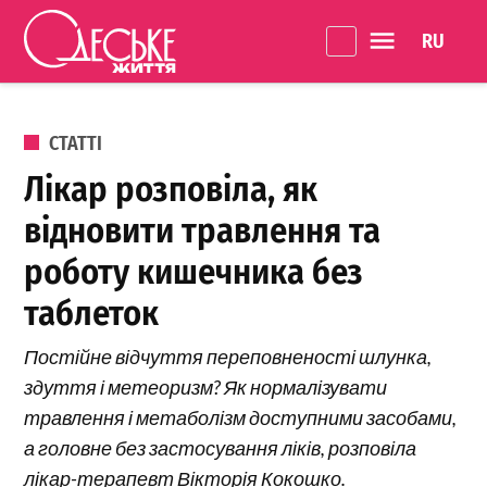
Перейти до вмісту
Language 
Одеське
Життя
ОПУБЛІКОВАНО В
СТАТТІ
Лікар розповіла, як
відновити травлення та
роботу кишечника без
таблеток
Постійне відчуття переповненості шлунка,
здуття і метеоризм? Як нормалізувати
травлення і метаболізм доступними засобами,
а головне без застосування ліків, розповіла
лікар-терапевт Вікторія Кокошко.