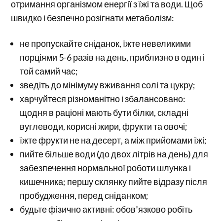
отримання організмом енергії з їжі та води. Щоб
швидко і безпечно розігнати метаболізм:
не пропускайте сніданок, їжте невеликими
порціями 5-6 разів на день, приблизно в один і
той самий час;
зведіть до мінімуму вживання солі та цукру;
харчуйтеся різноманітно і збалансовано:
щодня в раціоні мають бути білки, складні
вуглеводи, корисні жири, фрукти та овочі;
їжте фрукти не на десерт, а між прийомами їжі;
пийте більше води (до двох літрів на день) для
забезпечення нормальної роботи шлунка і
кишечника; першу склянку пийте відразу після
пробудження, перед сніданком;
будьте фізично активні: обов’язково робіть