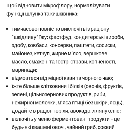
Щоб відновити мікрофлору, нормалізувати
функції шлунка та кишківника:
тимчасово повністю виключіть із раціону
“шкідливу” їжу: фастфуд, кондитерські вироби,
здобу, ковбаси, консерви, паштети, сосиски,
майонез, кетчуп, жирне м’ясо, вершкове
масло, смажені та гострі страви, копченості,
маринади;
відмовтеся від міцної кави та чорного чаю;
їжте більше клітковини і білків (овочів, фруктів,
зелені, цільнозернових продуктів, риби,
нежирної молочки, м’яса птиці без шкіри, яєць),
додайте в раціон горіхи, авокадо, лляну олію;
включіть у меню ферментовані продукти – це
будь-які квашені овочі, чайний гриб, соєвий