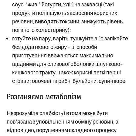
соус, “живі” йогурти, хліб на заквасці (такі
продукти поліпшують засвоєння корисних
речовин, виводять токсини, знижують рівень
поганого холестерину);
готуйте на пару, варіть, тушкуйте або запікайте
без додаткового жиру – ці способи
приготування вважаються максимально
щадними для слизової оболонки шлунково-
кишкового тракту. Також корисні легкі перші
страви: овочеві та рибні бульйони, супи-пюре.
Розганяємо метаболізм
Незрозуміла слабкість і втома може бути
пов’язана з уповільненням обміну речовин, а
відповідно, порушенням складного процесу