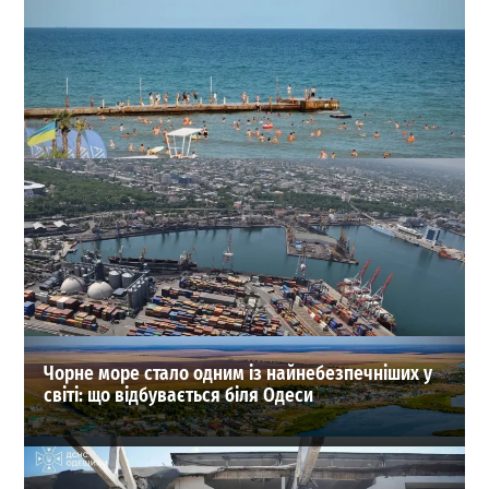
Море біля берегів Одеси порадує відпочивальників:
температура води 3 серпня
0
03-08-2026 в 07:18
ВИБІР РЕДАКЦІЇ
Чорне море стало одним із найнебезпечніших у
світі: що відбувається біля Одеси