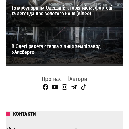
Татарбунари на Одещині: історія міста, фортеці
та легенда про золотого коня (відео)
В Одесі ракета стерла з лиця землі завод
«Айсберг»
Про нас
Автори
Facebook Page
YouTube
Instagram
Telegram
TikTok
КОНТАКТИ