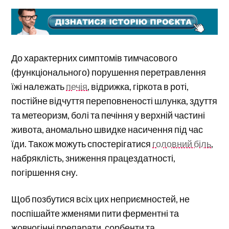
До характерних симптомів тимчасового
(функціонального) порушення перетравлення
їжі належать
печія
, відрижка, гіркота в роті,
постійне відчуття переповненості шлунка, здуття
та метеоризм, болі та печіння у верхній частині
живота, аномально швидке насичення під час
їди. Також можуть спостерігатися
головний біль
,
набряклість, зниження працездатності,
погіршення сну.
Щоб позбутися всіх цих неприємностей, не
поспішайте жменями пити ферментні та
жовчогінні препарати, сорбенти та