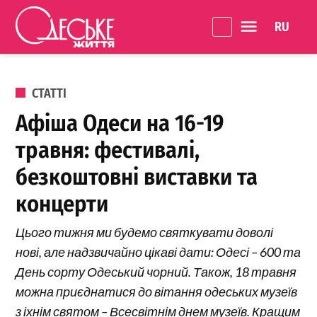
Перейти до вмісту
Language 
Одеське
Життя
ОПУБЛІКОВАНО В
СТАТТІ
Афіша Одеси на 16-19
травня: фестивалі,
безкоштовні виставки та
концерти
Цього тижня ми будемо святкувати доволі
нові, але надзвичайно цікаві дати: Одесі – 600 та
День сорту Одеський чорний. Також, 18 травня
можна приєднатися до вітання одеських музеїв
з іхнім святом – Всесвітнім днем музеїв. Кращим