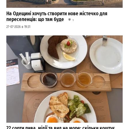
На Одещині хочуть створити нове містечко для
переселенців: що там буде
1
27-07-2026 в 19:31
22 сорти пива, мідії та вид на море: скільки коштує