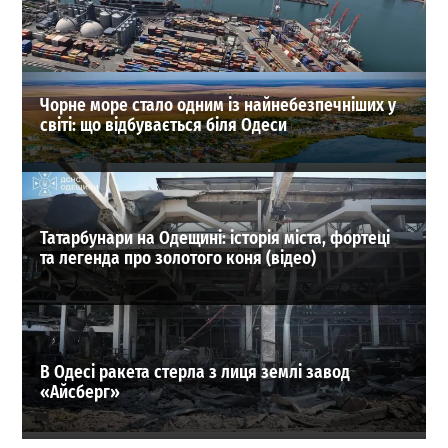
03-08-2026 в 08:49
ВИБІР РЕДАКЦІЇ
Чорне море стало одним із найнебезпечніших у
світі: що відбувається біля Одеси
Татарбунари на Одещині: історія міста, фортеці
та легенда про золотого коня (відео)
В Одесі ракета стерла з лиця землі завод
«Айсберг»