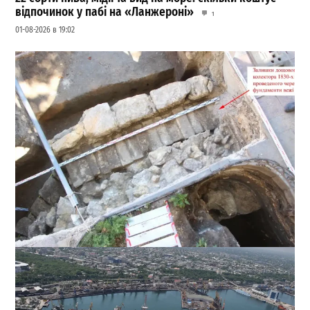
відпочинок у пабі на «Ланжероні»
1
01-08-2026 в 19:02
Сенсація на Приморському бульварі: археологи
Одеси знайшли одну з веж Османського замку
Хаджибей
0