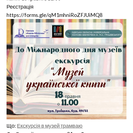
Реєстрація
https://forms.gle/qM1mhniRoZFJUiMQ8
Що:
Екскурсія в музей трамваю