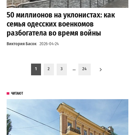
50 миллионов на уклонистах: как
семья одесских военкомов
разбогатела во время войны
Виктория Басок
2026-04-24
Пагинация записей
1
2
3
…
24
ЧИТАЮТ