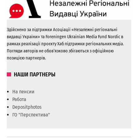
Здійснено за підтримки Асоціації «Незалежні регіональні
видавці України» та Foreningen Ukrainian Media Fund Nordic в
рамках реалізації проєкту Хаб підтримки регіональних медіа.
Погляди авторів не обов’язково збігаються з офіційною
позицією партнерів.
НАШИ ПАРТНЕРЫ
На пенсии
Работа
Depositphotos
ГО "Перспектива"