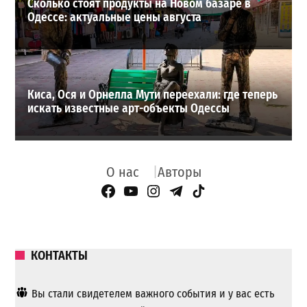
Сколько стоят продукты на Новом базаре в
Одессе: актуальные цены августа
Киса, Ося и Орнелла Мути переехали: где теперь
искать известные арт-объекты Одессы
О нас
Авторы
Facebook Page
YouTube
Instagram
Telegram
TikTok
КОНТАКТЫ
Вы стали свидетелем важного события и у вас есть