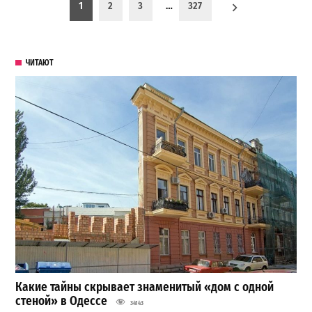
Пагинация записей
1
2
3
…
327
ЧИТАЮТ
Какие тайны скрывает знаменитый «дом с одной
стеной» в Одессе
34143