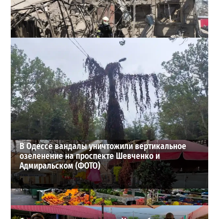
В Одессе выросло число пострадавших после атаки
реактивных дронов (фото)
2
2026-07-24
ВИБОР РЕДАКЦИИ
В Одессе вандалы уничтожили вертикальное
озеленение на проспекте Шевченко и
Адмиральском (ФОТО)