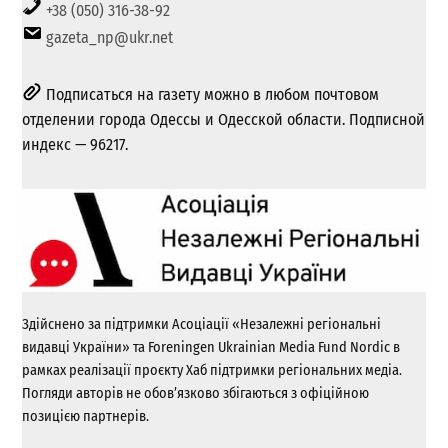
+38 (050) 316-38-92
gazeta_np@ukr.net
Подписаться на газету можно в любом почтовом
отделении города Одессы и Одесской области. Подписной
индекс — 96217.
Здійснено за підтримки Асоціації «Незалежні регіональні
видавці України» та Foreningen Ukrainian Media Fund Nordic в
рамках реалізації проєкту Хаб підтримки регіональних медіа.
Погляди авторів не обов’язково збігаються з офіційною
позицією партнерів.