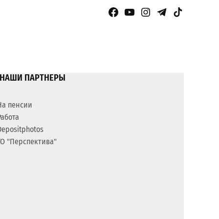
Facebook Page
YouTube
Instagram
Telegram
TikTok
НАШИ ПАРТНЕРЫ
На пенсии
Работа
Depositphotos
ГО "Перспектива"