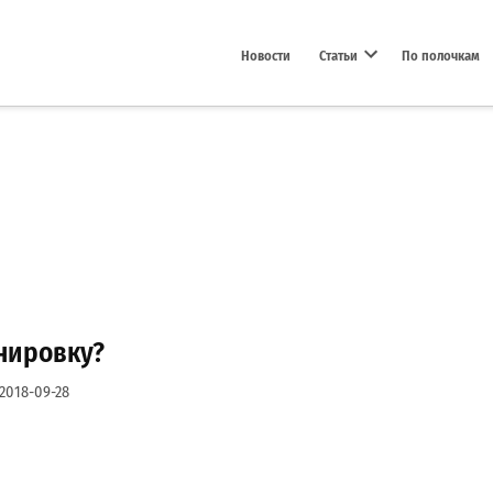
Новости
Статьи
По полочкам
Open dropdown menu
нировку?
2018-09-28