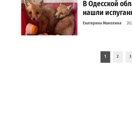
В Одесской обл
нашли испуган
Екатерина Манохина
20
Пагинация записей
1
2
3