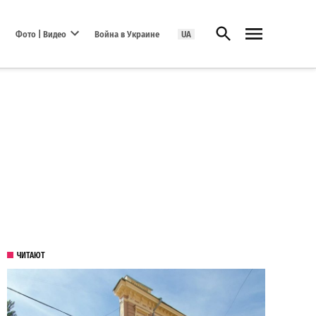
Открыть поиск
Фото | Видео
Война в Украине
UA
Open dropdown menu
ЧИТАЮТ