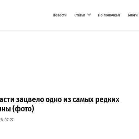
Новости
Статьи
По полочкам
Блоги
Open dropdown menu
асти зацвело одно из самых редких
ины (фото)
26-07-27