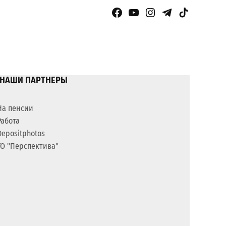
Facebook Page
YouTube
Instagram
Telegram
TikTok
НАШИ ПАРТНЕРЫ
На пенсии
Работа
Depositphotos
ГО "Перспектива"