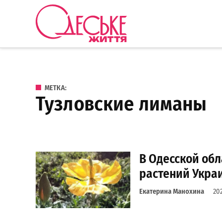
Перейти к содержанию
Одеське
життя
МЕТКА:
Тузловские лиманы
В Одесской обл
растений Укра
Екатерина Манохина
20