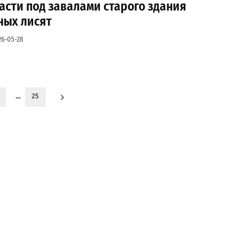
асти под завалами старого здания
ных лисят
26-05-28
…
25