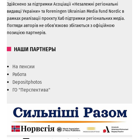
Здійснено за підтримки Асоціації «Незалежні регіональні
видавці України» та Foreningen Ukrainian Media Fund Nordic в
рамках реалізації проєкту Хаб підтримки регіональних медіа.
Погляди авторів не обов’язково збігаються з офіційною
позицією партнерів.
НАШИ ПАРТНЕРЫ
На пенсии
Работа
Depositphotos
ГО "Перспектива"