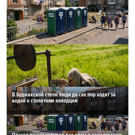
Одесса может остаться без воды и канализации:
эксперт предупредил о худшем сценарии
2
07-08-2026 в 17:19
ВИБОР РЕДАКЦИИ
В Буджакской степи люди до сих пор ходят за
водой к столетним колодцам