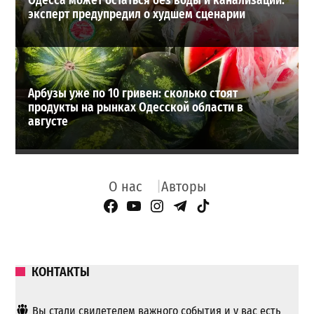
Одесса может остаться без воды и канализации:
эксперт предупредил о худшем сценарии
Арбузы уже по 10 гривен: сколько стоят
продукты на рынках Одесской области в
августе
О нас
Авторы
Facebook Page
YouTube
Instagram
Telegram
TikTok
КОНТАКТЫ
Вы стали свидетелем важного события и у вас есть