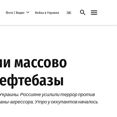
Открыть поиск
Фото | Видео
Война в Украине
UA
Open dropdown menu
ии массово
нефтебазы
Украины. Россияне усилили террор против
раны-агрессора. Утро у оккупантов началось