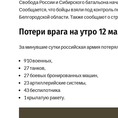
Свобода России и Сибирского батальона нач
Сообщается, что бойцы взяли под контроль п
Белгородской области. Также сообщают о стре
Потери врага на утро 12 ма
За минувшие сутки российская армия потеря
910 военных,
27 танков,
27 боевых бронированных машин,
23 артиллерийские системы,
43 беспилотника
1 крылатую ракету.