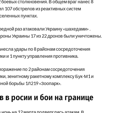
 боевых столкновения. В общем враг нанес 8
л 107 обстрелов из реактивных систем
аселенных пунктах.
ередной раз атаковали Украину «шахедами» .
роны Украины 17 из 22 дронов были уничтожены.
анесла удары по 8 районам сосредоточения
ки и 1 пункту управления противника.
поражение по 2 районам сосредоточения
ики, зенитному ракетному комплексу Бук-М1 и
ной борьбы 1Л219 «Зоопарк».
 в росии и бои на границе
 ночь на 12 марта подверглись атакам. В