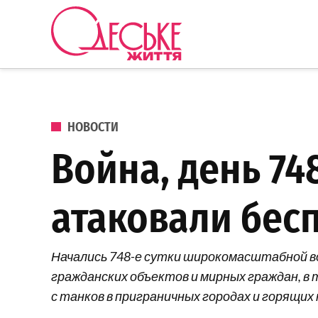
Перейти к содержанию
Одеське
життя
ОПУБЛИКОВАНО В
НОВОСТИ
Война, день 74
атаковали бес
Начались 748-е сутки широкомасштабной в
гражданских объектов и мирных граждан, в 
с танков в приграничных городах и горящих