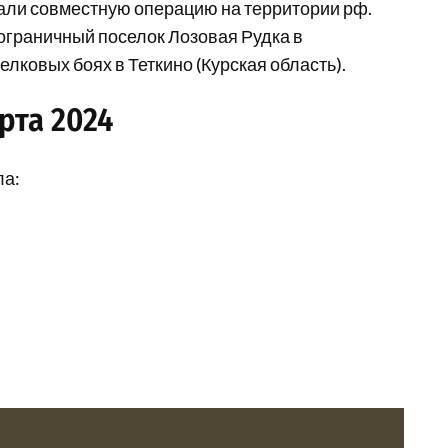
али совместную операцию на территории рф.
ограничный поселок Лозовая Рудка в
лковых боях в Теткино (Курская область).
рта 2024
ла: