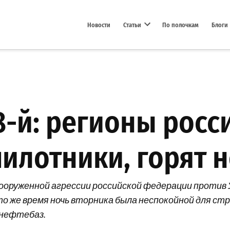
Новости
Статьи
По полочкам
Блоги
Open dropdown menu
8-й: регионы росс
пилотники, горят 
ооруженной агрессии российской федерации против 
то же время ночь вторника была неспокойной для ст
 нефтебаз.