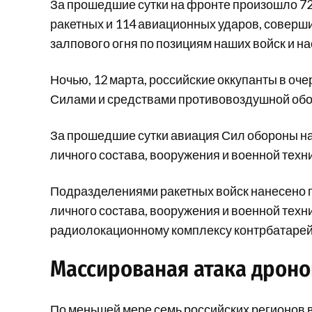
За прошедшие сутки на фронте произошло 72
ракетных и 114 авиационных ударов, соверши
залпового огня по позициям наших войск и н
Ночью, 12 марта, российские оккупанты в оч
Силами и средствами противовоздушной обо
За прошедшие сутки авиация Сил обороны н
личного состава, вооружения и военной техни
Подразделениями ракетных войск нанесено 
личного состава, вооружения и военной техн
радиолокационному комплексу контрбатарей
Массированая атака дронов
По меньшей мере семь российских регионов в