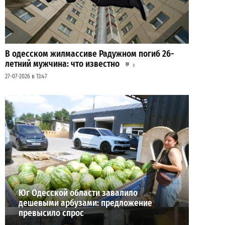
В одесском жилмассиве Радужном погиб 26-
летний мужчина: что известно
3
27-07-2026 в 13:47
Шезлонги, бунгало и VIP-зоны: сколько
придется заплатить за отдых в Аркадии
3
21-07-2026 в 19:23
ВИБОР РЕДАКЦИИ
Юг Одесской области завалило
дешевыми арбузами: предложение
превысило спрос