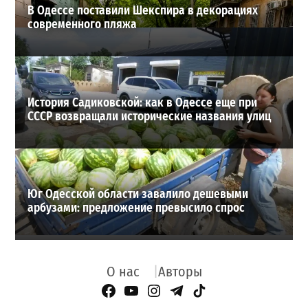
В Одессе поставили Шекспира в декорациях
современного пляжа
История Садиковской: как в Одессе еще при
СССР возвращали исторические названия улиц
Юг Одесской области завалило дешевыми
арбузами: предложение превысило спрос
О нас
Авторы
Facebook Page
YouTube
Instagram
Telegram
TikTok