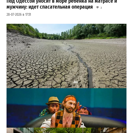
Под Одессой уносит в море ребенка на матрасе и
мужчину: идет спасательная операция
2
28-07-2026 в 17:51
Днестр рекордно обмелел: одесситов просят срочно
экономить воду
2
29-07-2026 в 19:28
ВИБОР РЕДАКЦИИ