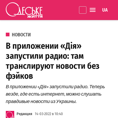
Перейти к содержанию
Language 
Одеське
життя
ОПУБЛИКОВАНО В
НОВОСТИ
В приложении «Дія»
запустили радио: там
транслируют новости без
фэйков
В приложении «Дія» запустили радио. Теперь
везде, где есть интернет, можно слушать
правдивые новости из Украины.
Редакция
14-03-2022 в 10:40