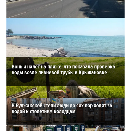
В Одессе на Среднефонтанской изменили схему
движения: что важно знать водителям
2
08-08-2026 в 09:29
ВИБОР РЕДАКЦИИ
Вонь и налет на пляже: что показала проверка
воды возле ливневой трубы в Крыжановке
В Буджакской степи люди до сих пор ходят за
водой к столетним колодцам