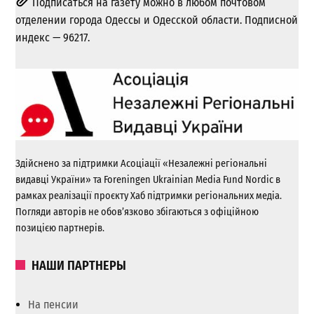
Подписаться на газету можно в любом почтовом
отделении города Одессы и Одесской области. Подписной
индекс — 96217.
Здійснено за підтримки Асоціації «Незалежні регіональні
видавці України» та Foreningen Ukrainian Media Fund Nordic в
рамках реалізації проєкту Хаб підтримки регіональних медіа.
Погляди авторів не обов’язково збігаються з офіційною
позицією партнерів.
НАШИ ПАРТНЕРЫ
На пенсии