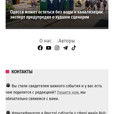
Одесса может остаться без воды и канализации:
эксперт предупредил о худшем сценарии
О нас
Авторы
Facebook Page
YouTube
Instagram
Telegram
TikTok
КОНТАКТЫ
Вы стали свидетелем важного события и у вас есть
чем поделится с редакцией?
Пишите нам
, мы
обязательно свяжемся с вами.
Идентификатор в Реєстрі суб'єктів у сфері медіа R40-