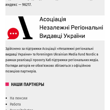
индекс — 96217.
Здійснено за підтримки Асоціації «Незалежні регіональні
видавці України» та Foreningen Ukrainian Media Fund Nordic в
рамках реалізації проєкту Хаб підтримки регіональних медіа.
Погляди авторів не обов’язково збігаються з офіційною
позицією партнерів.
НАШИ ПАРТНЕРЫ
На пенсии
Работа