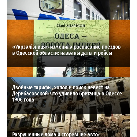
В Одессе на Среднефонтанской изменили схему
движения: что важно знать водителям
2
08-08-2026 в 09:29
ВИБОР РЕДАКЦИИ
«Укрзалізниця» изменила расписание поездов
в Одесской области: названы даты и рейсы
Двойные тарифы, холод и поиск невест на
Дерибасовской: что удивило британца в Одессе
1906 года
Разрушенные дома и сгоревшие авто: