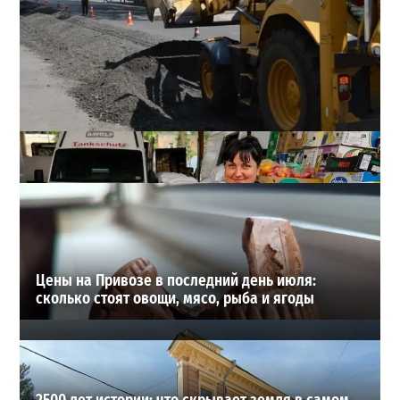
В Одессе взялись за остановки на Ришельевской: что
изменится для транспорта
3
18-07-2026 в 08:26
ВИБОР РЕДАКЦИИ
Цены на Привозе в последний день июля:
сколько стоят овощи, мясо, рыба и ягоды