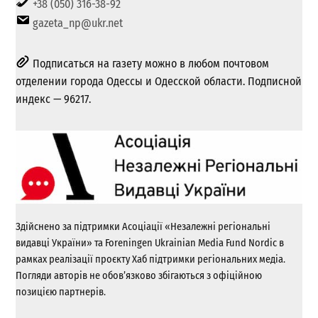
+38 (050) 316-38-92
gazeta_np@ukr.net
Подписаться на газету можно в любом почтовом
отделении города Одессы и Одесской области. Подписной
индекс — 96217.
Здійснено за підтримки Асоціації «Незалежні регіональні
видавці України» та Foreningen Ukrainian Media Fund Nordic в
рамках реалізації проєкту Хаб підтримки регіональних медіа.
Погляди авторів не обов’язково збігаються з офіційною
позицією партнерів.