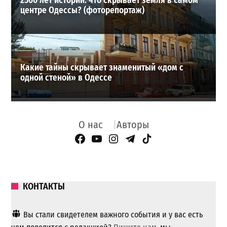
2500 лет истории: что скрывает земля в самом
центре Одессы? (фоторепортаж)
Какие тайны скрывает знаменитый «дом с
одной стеной» в Одессе
О нас
Авторы
Facebook Page
YouTube
Instagram
Telegram
TikTok
КОНТАКТЫ
Вы стали свидетелем важного события и у вас есть