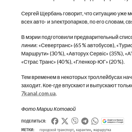
Сергей Щербань говорит, что ситуацию уже м
всех авто- и электропарков, по его словам, с
В мэрии подготовили предварительный списо
линии: «Севертранс» (65 % автобусов), «Турист
Маршрути» (30 %), «Авторух Сервіс» (35%), «АТ
«Страс Транс» (40 %), «Гленкор-ЮГ» (20 %).
Тем временем в некоторых троллейбусах нач
заходит. Кое-где впускают и выпускают толь
7kanal.com.ua
.
Фото Марии Котовой
ПОДЕЛИТЬСЯ:
,
,
МЕТКИ:
городской транспорт
карантин
маршрутка