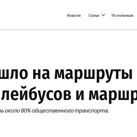
Новости
Статьи
По полочкам
Open dropdown menu
ышло на маршруты
лейбусов и марш
ть около 80% общественного транспорта.