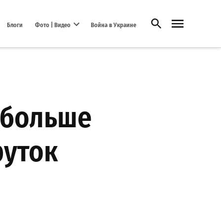
Открыть поиск
Блоги
Фото | Видео
Война в Украине
Open dropdown menu
 больше
руток