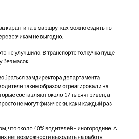
.
-за карантина в маршрутках можно ездить по
перевозчикам не выгодно.
то не улучшило. В транспорте толкучка пуще
 без масок.
азобраться замдиректора департамента
 водители таким образом отреагировали на
орые составляют около 17 тысяч гривен, а
росто не могут физически, как и каждый раз
том, что около 40% водителей – иногородние. А
них нет возможности выходить на работу.