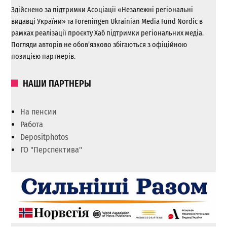
Здійснено за підтримки Асоціації «Незалежні регіональні
видавці України» та Foreningen Ukrainian Media Fund Nordic в
рамках реалізації проєкту Хаб підтримки регіональних медіа.
Погляди авторів не обов’язково збігаються з офіційною
позицією партнерів.
НАШИ ПАРТНЕРЫ
На пенсии
Работа
Depositphotos
ГО "Перспектива"