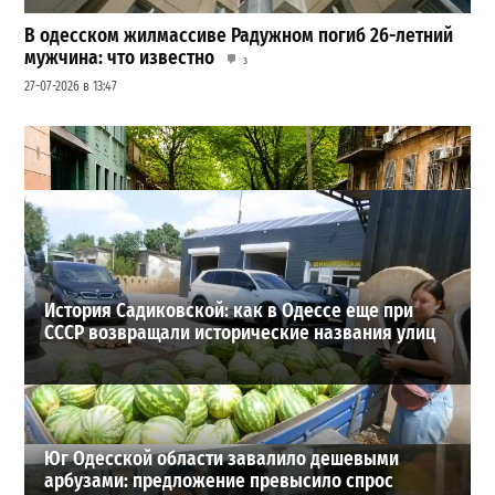
В одесском жилмассиве Радужном погиб 26-летний
мужчина: что известно
3
27-07-2026 в 13:47
Шезлонги, бунгало и VIP-зоны: сколько придется
заплатить за отдых в Аркадии
3
21-07-2026 в 19:23
ВИБОР РЕДАКЦИИ
История Садиковской: как в Одессе еще при
СССР возвращали исторические названия улиц
Юг Одесской области завалило дешевыми
арбузами: предложение превысило спрос