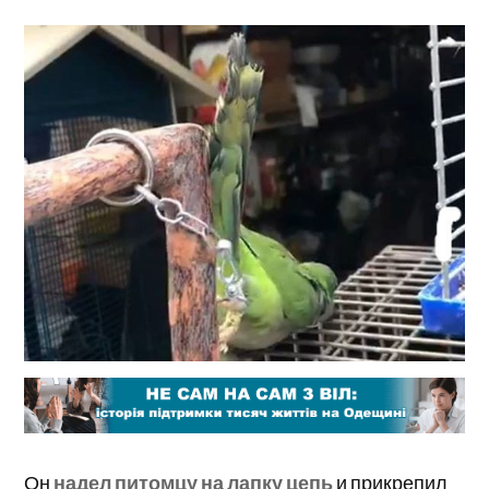
Он
надел питомцу на лапку цепь
и прикрепил