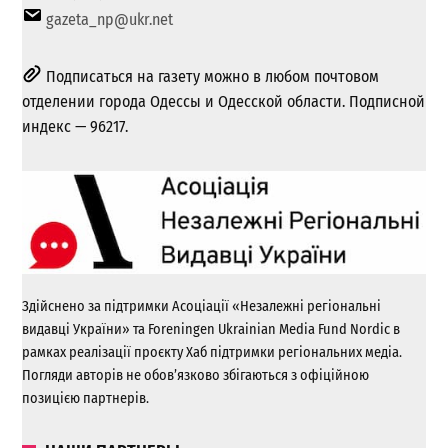
gazeta_np@ukr.net
Подписаться на газету можно в любом почтовом
отделении города Одессы и Одесской области. Подписной
индекс — 96217.
Здійснено за підтримки Асоціації «Незалежні регіональні
видавці України» та Foreningen Ukrainian Media Fund Nordic в
рамках реалізації проєкту Хаб підтримки регіональних медіа.
Погляди авторів не обов’язково збігаються з офіційною
позицією партнерів.