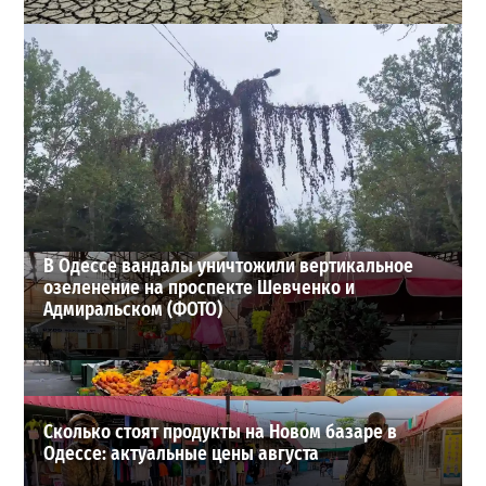
Днестр рекордно обмелел: одесситов просят срочно
экономить воду
2
29-07-2026 в 19:28
ВИБОР РЕДАКЦИИ
В Одессе вандалы уничтожили вертикальное
озеленение на проспекте Шевченко и
Адмиральском (ФОТО)
Сколько стоят продукты на Новом базаре в
Одессе: актуальные цены августа