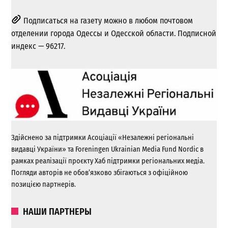
Подписаться на газету можно в любом почтовом
отделении города Одессы и Одесской области. Подписной
индекс — 96217.
Здійснено за підтримки Асоціації «Незалежні регіональні
видавці України» та Foreningen Ukrainian Media Fund Nordic в
рамках реалізації проєкту Хаб підтримки регіональних медіа.
Погляди авторів не обов’язково збігаються з офіційною
позицією партнерів.
НАШИ ПАРТНЕРЫ