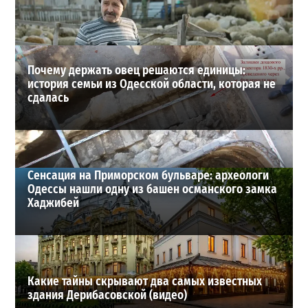
21-07-2026 в 19:23
ВИБОР РЕДАКЦИИ
Почему держать овец решаются единицы:
история семьи из Одесской области, которая не
сдалась
Сенсация на Приморском бульваре: археологи
Одессы нашли одну из башен османского замка
Хаджибей
Какие тайны скрывают два самых известных
здания Дерибасовской (видео)