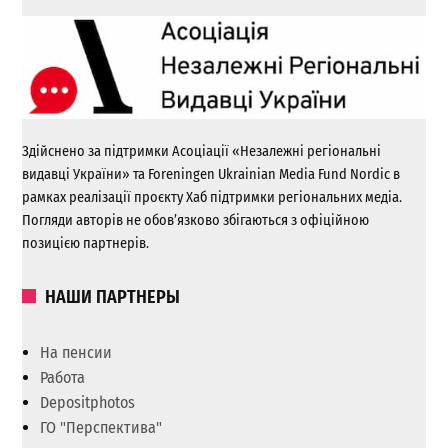
Здійснено за підтримки Асоціації «Незалежні регіональні
видавці України» та Foreningen Ukrainian Media Fund Nordic в
рамках реалізації проєкту Хаб підтримки регіональних медіа.
Погляди авторів не обов’язково збігаються з офіційною
позицією партнерів.
НАШИ ПАРТНЕРЫ
На пенсии
Работа
Depositphotos
ГО "Перспектива"