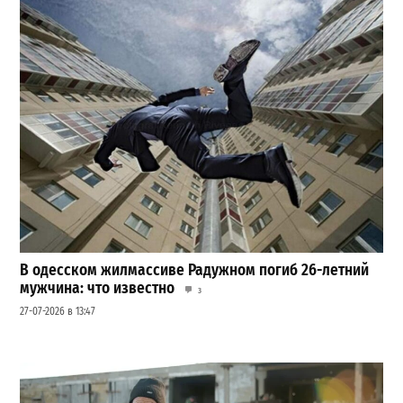
В одесском жилмассиве Радужном погиб 26-летний
мужчина: что известно
3
27-07-2026 в 13:47
Шезлонги, бунгало и VIP-зоны: сколько придется
заплатить за отдых в Аркадии
3