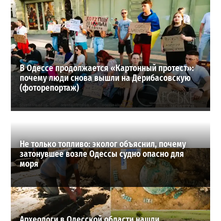
Шезлонги, бунгало и VIP-зоны: сколько придется
заплатить за отдых в Аркадии
3
21-07-2026 в 19:23
ВИБОР РЕДАКЦИИ
В Одессе продолжается «Картонный протест»:
почему люди снова вышли на Дерибасовскую
(фоторепортаж)
Не только топливо: эколог объяснил, почему
затонувшее возле Одессы судно опасно для
моря
Археологи в Одесской области нашли