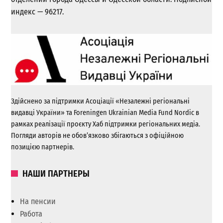
индекс — 96217.
Здійснено за підтримки Асоціації «Незалежні регіональні
видавці України» та Foreningen Ukrainian Media Fund Nordic в
рамках реалізації проєкту Хаб підтримки регіональних медіа.
Погляди авторів не обов’язково збігаються з офіційною
позицією партнерів.
НАШИ ПАРТНЕРЫ
На пенсии
Работа