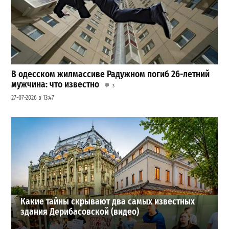
В одесском жилмассиве Радужном погиб 26-летний
мужчина: что известно
3
27-07-2026 в 13:47
Шезлонги, бунгало и VIP-зоны: сколько придется
заплатить за отдых в Аркадии
3
21-07-2026 в 19:23
ВИБОР РЕДАКЦИИ
Какие тайны скрывают два самых известных
здания Дерибасовской (видео)