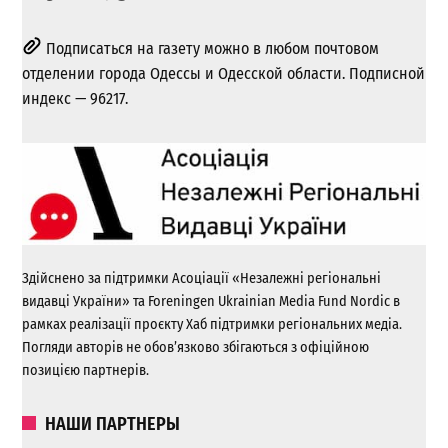
Подписаться на газету можно в любом почтовом
отделении города Одессы и Одесской области. Подписной
индекс — 96217.
Здійснено за підтримки Асоціації «Незалежні регіональні
видавці України» та Foreningen Ukrainian Media Fund Nordic в
рамках реалізації проєкту Хаб підтримки регіональних медіа.
Погляди авторів не обов’язково збігаються з офіційною
позицією партнерів.
НАШИ ПАРТНЕРЫ