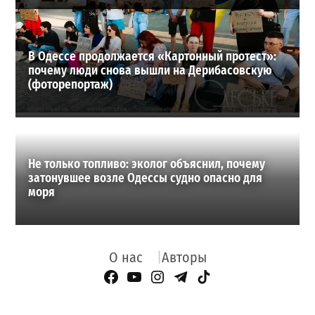
В Одессе продолжается «Картонный протест»:
почему люди снова вышли на Дерибасовскую
(фоторепортаж)
Не только топливо: эколог объяснил, почему
затонувшее возле Одессы судно опасно для
моря
О нас
Авторы
Facebook Page
YouTube
Instagram
Telegram
TikTok