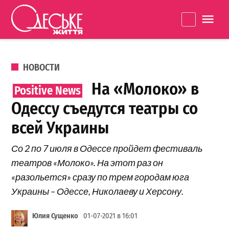
Перейти к содержанию
Одеське
La
життя
ОПУБЛИКОВАНО В
НОВОСТИ
На «Молоко» в
Одессу съедутся театры со
всей Украины
Со 2 по 7 июля в Одессе пройдет фестиваль
театров «Молоко». На этот раз он
«разольется» сразу по трем городам юга
Украины – Одессе, Николаеву и Херсону.
Юлия Сущенко
01-07-2021 в 16:01