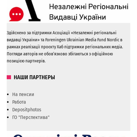
Здійснено за підтримки Асоціації «Незалежні регіональні
видавці України» та Foreningen Ukrainian Media Fund Nordic в
рамках реалізації проєкту Хаб підтримки регіональних медіа.
Погляди авторів не обов’язково збігаються з офіційною
позицією партнерів.
НАШИ ПАРТНЕРЫ
На пенсии
Работа
Depositphotos
ГО "Перспектива"