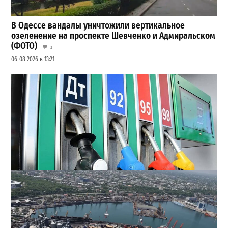
В Одессе вандалы уничтожили вертикальное
озеленение на проспекте Шевченко и Адмиральском
(ФОТО)
3
06-08-2026 в 13:21
Неприятный сюрприз для водителей Одессы: на АЗС
снова взлетели цены
2
28-07-2026 в 06:47