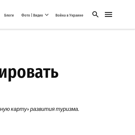
Открыть поиск
Блоги
Фото | Видео
Война в Украине
Open dropdown menu
ировать
ную карту» развития туризма.