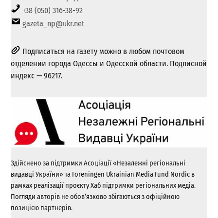
+38 (050) 316-38-92
gazeta_np@ukr.net
Подписаться на газету можно в любом почтовом
отделении города Одессы и Одесской области. Подписной
индекс — 96217.
Здійснено за підтримки Асоціації «Незалежні регіональні
видавці України» та Foreningen Ukrainian Media Fund Nordic в
рамках реалізації проєкту Хаб підтримки регіональних медіа.
Погляди авторів не обов’язково збігаються з офіційною
позицією партнерів.