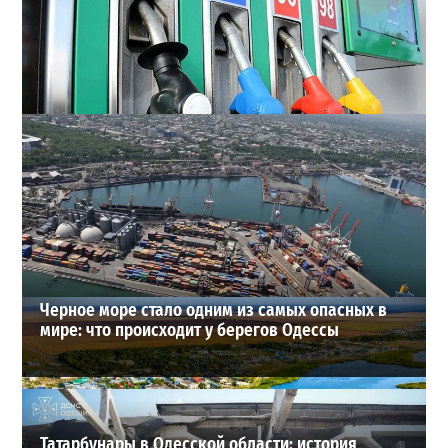
Неприятный сюрприз для водителей Одессы: на АЗС
снова взлетели цены
2
28-07-2026 в 06:47
ВИБОР РЕДАКЦИИ
Черное море стало одним из самых опасных в
мире: что происходит у берегов Одессы
Татарбунары в Одесской области: история