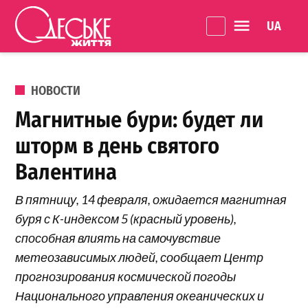
Перейти к содержанию
Language 
Одеське
життя
ОПУБЛИКОВАНО В
НОВОСТИ
Магнитные бури: будет ли
шторм в день святого
Валентина
В пятницу, 14 февраля, ожидается магнитная
буря с К-индексом 5 (красный уровень),
способная влиять на самочувствие
метеозависимых людей, сообщает Центр
прогнозирования космической погоды
Национального управления океанических и