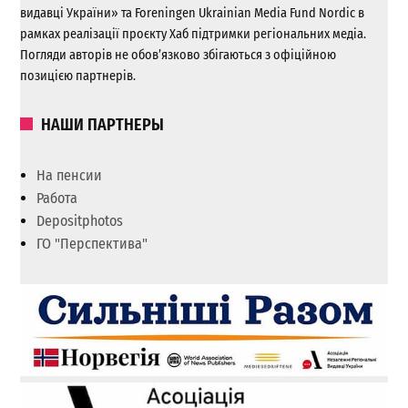
видавці України» та Foreningen Ukrainian Media Fund Nordic в
рамках реалізації проєкту Хаб підтримки регіональних медіа.
Погляди авторів не обов’язково збігаються з офіційною
позицією партнерів.
НАШИ ПАРТНЕРЫ
На пенсии
Работа
Depositphotos
ГО "Перспектива"