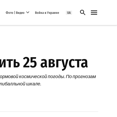
Открыть поиск
Фото | Видео
Война в Украине
UA
Open dropdown menu
ть 25 августа
рмовой космической погоды. По прогнозам
ятибалльной шкале.