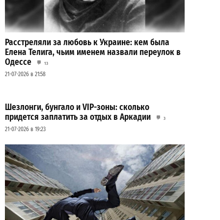
Расстреляли за любовь к Украине: кем была
Елена Телига, чьим именем назвали переулок в
Одессе
13
21-07-2026 в 21:58
Шезлонги, бунгало и VIP-зоны: сколько
придется заплатить за отдых в Аркадии
3
21-07-2026 в 19:23