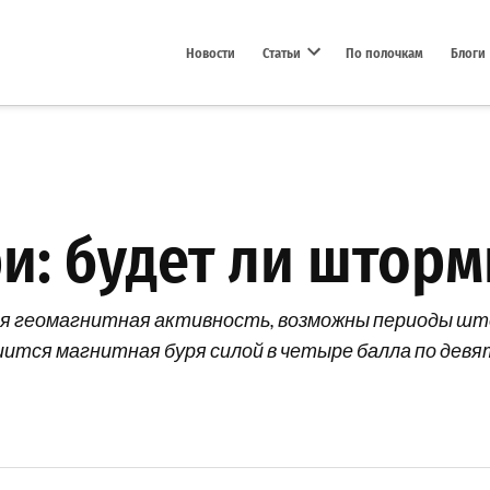
Новости
Статьи
По полочкам
Блоги
Open dropdown menu
: будет ли шторми
ая геомагнитная активность, возможны периоды што
ушится магнитная буря силой в четыре балла по дев