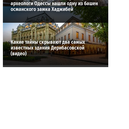
археологи Одессы нашли одну из башен
османского замка Хаджибей
Какие тайны скрывают два самых
известных здания Дерибасовской
(видео)