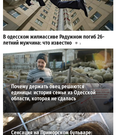
В одесском жилмассиве Радужном погиб 26-
летний мужчина: что известно
3
27-07-2026 в 13:47
ВИБОР РЕДАКЦИИ
Почему держать овец решаются
единицы: история семьи из Одесской
области, которая не сдалась
Сенсация на Приморском бульваре: