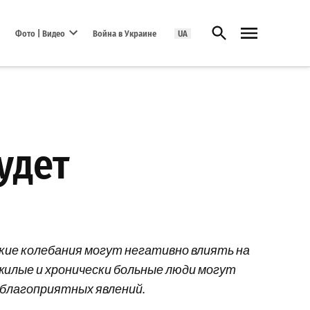
Открыть поиск
Фото | Видео
Война в Украине
UA
Open dropdown menu
удет
кие колебания могут негативно влиять на
ожилые и хронически больные люди могут
еблагоприятных явлений.