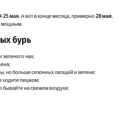
0-25 мая
. А вот в конце месяца, примерно
28 мая
,
о мощным.
ных бурь
и зеленого чая;
ьяна;
ы, но больше сезонных овощей и зелени;
е ходите пешком;
е бывайте на свежем воздухе;