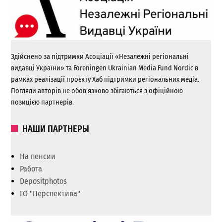
Здійснено за підтримки Асоціації «Незалежні регіональні
видавці України» та Foreningen Ukrainian Media Fund Nordic в
рамках реалізації проєкту Хаб підтримки регіональних медіа.
Погляди авторів не обов’язково збігаються з офіційною
позицією партнерів.
НАШИ ПАРТНЕРЫ
На пенсии
Работа
Depositphotos
ГО "Перспектива"