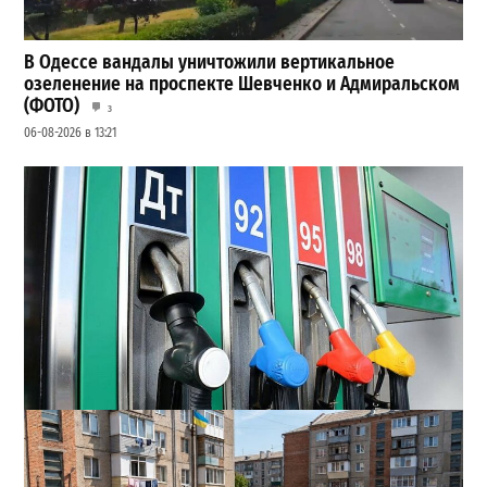
В Одессе вандалы уничтожили вертикальное
озеленение на проспекте Шевченко и Адмиральском
(ФОТО)
3
06-08-2026 в 13:21
Неприятный сюрприз для водителей Одессы: на АЗС
снова взлетели цены
2
28-07-2026 в 06:47