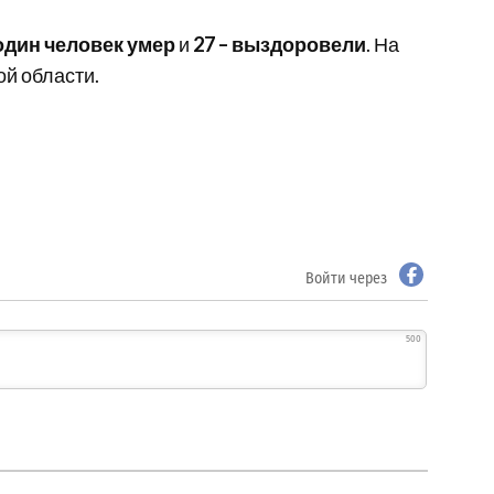
один человек умер
и
27 – выздоровели
. На
й области.
Войти через
500