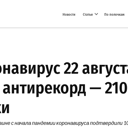
Новости
Статьи
По полочкам
Open dropdown menu
навирус 22 август
 антирекорд — 21
ки
аине с начала пандемии коронавируса подтвердили 10