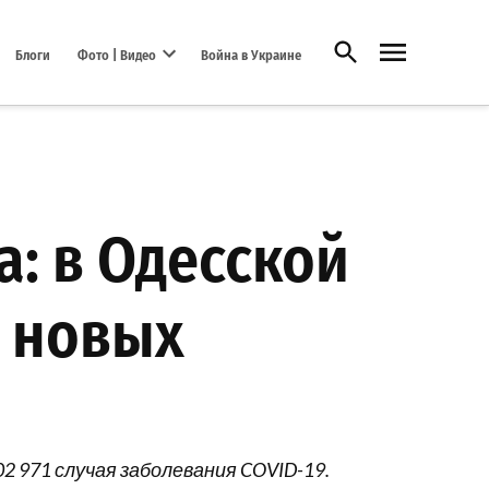
Открыть поиск
Блоги
Фото | Видео
Война в Украине
Open dropdown menu
а: в Одесской
0 новых
2 971 случая заболевания COVID-19.