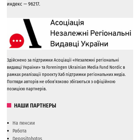
индекс — 96217.
Здійснено за підтримки Асоціації «Незалежні регіональні
видавці України» та Foreningen Ukrainian Media Fund Nordic в
рамках реалізації проєкту Хаб підтримки регіональних медіа.
Погляди авторів не обов’язково збігаються з офіційною
позицією партнерів.
НАШИ ПАРТНЕРЫ
На пенсии
Работа
Depositphotos