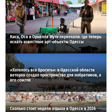
Почему из сел Одесской области исчезли автобусы и
как теперь добираются люди
2
23-07-2026 в 14:36
ВИБОР РЕДАКЦИИ
Киса, Ося и Орнелла Мути переехали: где теперь
искать известные арт-объекты Одессы
«Хотелось все бросить»: в Одесской области
ветеран создал пространство для побратимов, а
его сожгли
Сколько стоит неделя отдыха в Одессе в 2026