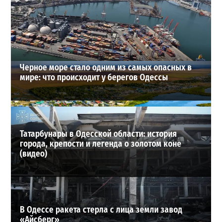
снова взлетели цены
2
28-07-2026 в 06:47
ВИБОР РЕДАКЦИИ
Черное море стало одним из самых опасных в
мире: что происходит у берегов Одессы
Татарбунары в Одесской области: история
города, крепости и легенда о золотом коне
(видео)
В Одессе ракета стерла с лица земли завод
«Айсберг»