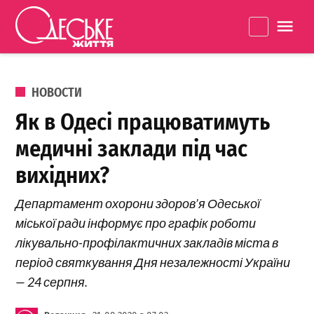
Перейти к содержанию
Одеське
La
життя
ОПУБЛИКОВАНО В
НОВОСТИ
Як в Одесі працюватимуть
медичні заклади під час
вихідних?
Департамент охорони здоров’я Одеської
міської ради інформує про графік роботи
лікувально-профілактичних закладів міста в
період святкування Дня незалежності України
— 24 серпня.